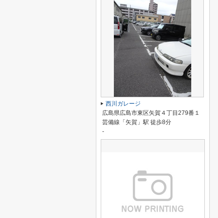
西川ガレージ
広島県広島市東区矢賀４丁目279番１
芸備線「矢賀」駅 徒歩8分
-