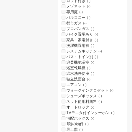
ロフト付き
(-)
メゾネット
(-)
専用庭
(-)
バルコニー
(-)
都市ガス
(-)
プロパンガス
(-)
バイク置場あり
(-)
家具・家電付き
(-)
洗濯機置場有
(-)
システムキッチン
(-)
バス・トイレ別
(-)
追焚機能浴室
(-)
浴室乾燥機
(-)
温水洗浄便座
(-)
独立洗面台
(-)
エアコン
(-)
ウォークインクロゼット
(-)
シューズボックス
(-)
ネット使用料無料
(-)
オートロック
(-)
TVモニタ付インターホン
(-)
宅配ボックス
(-)
1階の物件
(-)
最上階
(-)