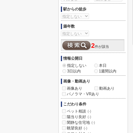
駅からの徒歩
築年数
2
件が該当
情報公開日
指定しない
本日
3日以内
1週間以内
画像・動画あり
画像あり
動画あり
パノラマ・VRあり
こだわり条件
ペット相談
(-)
陽当り良好
(-)
閑静な住宅地
(-)
眺望良好
(-)