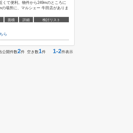
近くて便利。物件から249mのところに
mの場所に、マルシェー 牛田店がありま
面積
詳細
検討リスト
ちら
2
1
1-2
当公開件数
件 空き数
件
件表示