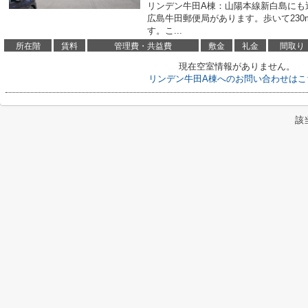
リンデン牛田A棟：山陽本線新白島にも
広島牛田郵便局があります。歩いて230
す。こ...
所在階
賃料
管理費・共益費
敷金
礼金
間取り
現在空室情報がありません。
リンデン牛田A棟へのお問い合わせはこ
該