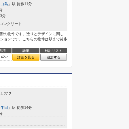
「
白島
」駅 徒歩11分
分
3分
コンクリート
階の物件です。造りとデザインに関し
ションです。こちらの物件は駅まで徒歩
面積
詳細
検討リスト
3.42㎡
詳細を見る
追加する
-27-2
「
牛田
」駅 徒歩14分
分