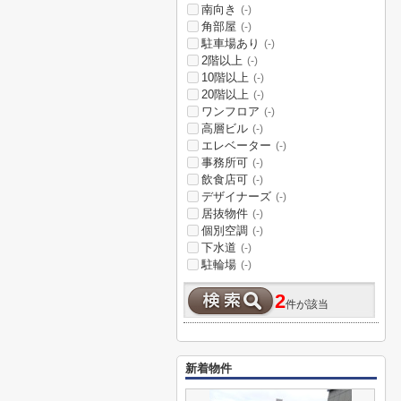
南向き
(-)
角部屋
(-)
駐車場あり
(-)
2階以上
(-)
10階以上
(-)
20階以上
(-)
ワンフロア
(-)
高層ビル
(-)
エレベーター
(-)
事務所可
(-)
飲食店可
(-)
デザイナーズ
(-)
居抜物件
(-)
個別空調
(-)
下水道
(-)
駐輪場
(-)
2
件が該当
新着物件