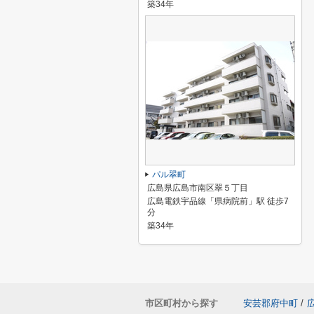
築34年
パル翠町
広島県広島市南区翠５丁目
広島電鉄宇品線「県病院前」駅 徒歩7
分
築34年
市区町村から探す
安芸郡府中町
/