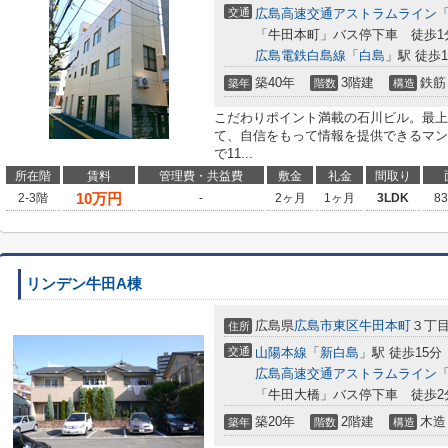
交通
広島高速交通アストラムライン
「牛田本町」バス停下車 徒歩1
広島電鉄白島線
「
白島
」駅 徒歩1
築40年
3階建
鉄筋
築年
階数
構造
こだわりポイント満載の石川ビル。最上
て、自信をもって情報を提供できるマン
で11...
所在階
賃料
管理費・共益費
敷金
礼金
間取り
10
万円
2-3階
-
2ヶ月
1ヶ月
3LDK
8
リンデン牛田A棟
広島県
広島市東区
牛田本町
３丁目4
住所
交通
山陽本線
「
新白島
」駅 徒歩15分
広島高速交通アストラムライン
「牛田大橋」バス停下車 徒歩2
築20年
2階建
木造
築年
階数
構造