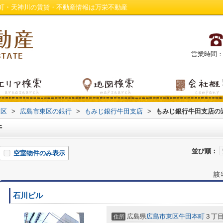
町・天神川の賃貸・不動産情報は万栄不動産
営業時間：平日
東区
>
広島市東区の銀行
>
もみじ銀行牛田支店
>
もみじ銀行牛田支店の
件
並び順：
空室物件のみ表示
該
石川ビル
広島県
広島市東区
牛田本町
３丁目3
住所