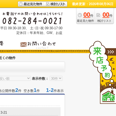
最終更新：2026年08月06日
00
00
件
件
最近見た物件
検討リスト
 09:30-18:30、 土･日･祝 09:30-17:00
定休日：年末年始、GW、お盆
近くの物件
表示件数：
2
1
1-2
当公開件数
件 空き数
件
件表示
-21