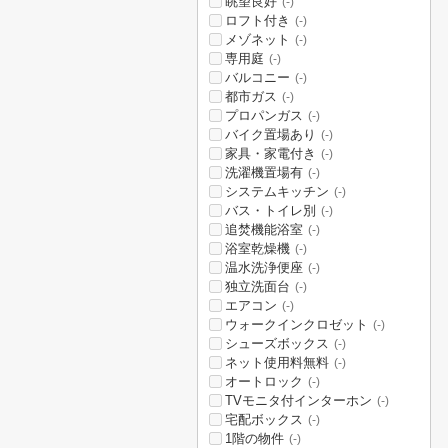
眺望良好
(-)
ロフト付き
(-)
メゾネット
(-)
専用庭
(-)
バルコニー
(-)
都市ガス
(-)
プロパンガス
(-)
バイク置場あり
(-)
家具・家電付き
(-)
洗濯機置場有
(-)
システムキッチン
(-)
バス・トイレ別
(-)
追焚機能浴室
(-)
浴室乾燥機
(-)
温水洗浄便座
(-)
独立洗面台
(-)
エアコン
(-)
ウォークインクロゼット
(-)
シューズボックス
(-)
ネット使用料無料
(-)
オートロック
(-)
TVモニタ付インターホン
(-)
宅配ボックス
(-)
1階の物件
(-)