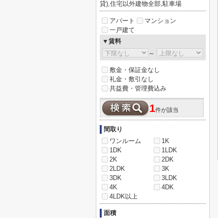
貸),住宅以外建物全部,駐車場
アパート
マンション
一戸建て
▼賃料
～
敷金・保証金なし
礼金・敷引なし
共益費・管理費込み
1
件が該当
間取り
ワンルーム
1K
1DK
1LDK
2K
2DK
2LDK
3K
3DK
3LDK
4K
4DK
4LDK以上
面積