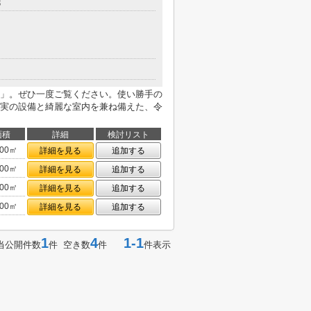
3
」。ぜひ一度ご覧ください。使い勝手の
実の設備と綺麗な室内を兼ね備えた、令
面積
詳細
検討リスト
.00㎡
詳細を見る
追加する
.00㎡
詳細を見る
追加する
.00㎡
詳細を見る
追加する
.00㎡
詳細を見る
追加する
1
4
1-1
当公開件数
件 空き数
件
件表示