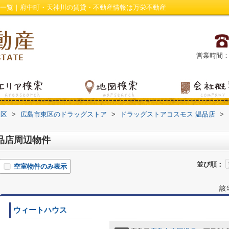
件一覧｜府中町・天神川の賃貸・不動産情報は万栄不動産
営業時間：平日
東区
>
広島市東区のドラッグストア
>
ドラッグストアコスモス 温品店
>
品店周辺物件
並び順：
空室物件のみ表示
該
ウィートハウス