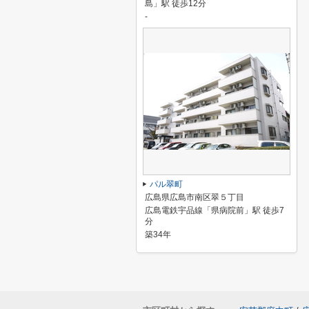
島」駅 徒歩12分
-
パル翠町
広島県広島市南区翠５丁目
広島電鉄宇品線「県病院前」駅 徒歩7
分
築34年