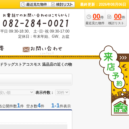
最終更新：2026年08月06日
00
00
件
件
最近見た物件
検討リスト
 09:30-18:30、 土･日･祝 09:30-17:00
定休日：年末年始、GW、お盆
ドラッグストアコスモス 温品店の近くの物
表示件数：
1
4
1-1
当公開件数
件 空き数
件
件表示