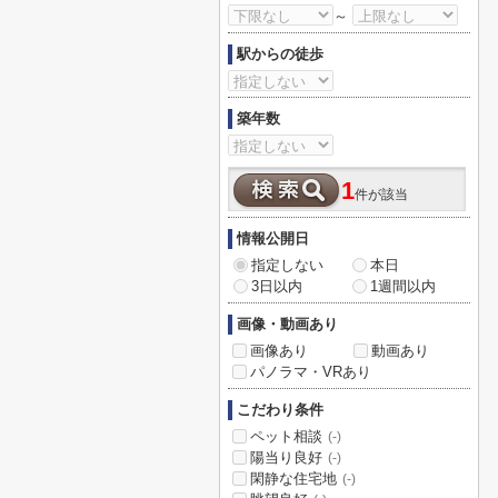
～
駅からの徒歩
築年数
1
件が該当
情報公開日
指定しない
本日
3日以内
1週間以内
画像・動画あり
画像あり
動画あり
パノラマ・VRあり
こだわり条件
ペット相談
(-)
陽当り良好
(-)
閑静な住宅地
(-)