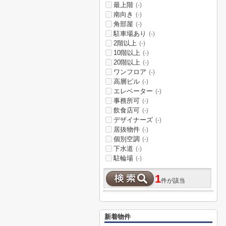
最上階
(-)
南向き
(-)
角部屋
(-)
駐車場あり
(-)
2階以上
(-)
10階以上
(-)
20階以上
(-)
ワンフロア
(-)
高層ビル
(-)
エレベーター
(-)
事務所可
(-)
飲食店可
(-)
デザイナーズ
(-)
居抜物件
(-)
個別空調
(-)
下水道
(-)
駐輪場
(-)
1
件が該当
新着物件