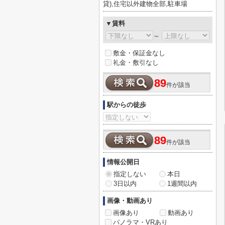
貸),住宅以外建物全部,駐車場
▼賃料
～
敷金・保証金なし
礼金・敷引なし
89
件が該当
駅からの徒歩
89
件が該当
情報公開日
指定しない
本日
3日以内
1週間以内
画像・動画あり
画像あり
動画あり
パノラマ・VRあり