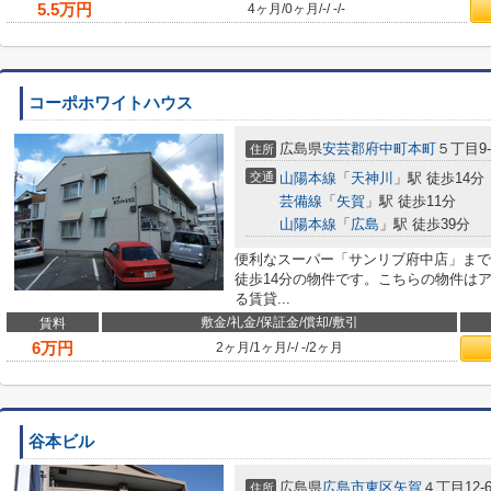
5.5
万円
4ヶ月
/
0ヶ月
/
-
/
-
/
-
コーポホワイトハウス
広島県
安芸郡府中町
本町
５丁目9-
住所
交通
山陽本線
「
天神川
」駅 徒歩14分
芸備線
「
矢賀
」駅 徒歩11分
山陽本線
「
広島
」駅 徒歩39分
便利なスーパー「サンリブ府中店」まで
徒歩14分の物件です。こちらの物件は
る賃貸...
敷金/礼金/保証金/償却/敷引
賃料
6
万円
2ヶ月
/
1ヶ月
/
-
/
-
/
2ヶ月
谷本ビル
広島県
広島市東区
矢賀
４丁目12-
住所