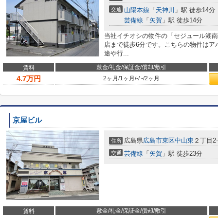
交通
山陽本線
「
天神川
」駅 徒歩14分
芸備線
「
矢賀
」駅 徒歩14分
当社イチオシの物件の「セジュール湖南
店まで徒歩6分です。こちらの物件はア
途や行...
敷金/礼金/保証金/償却/敷引
賃料
4.7
万円
2ヶ月
/
1ヶ月
/
-
/
-
/
2ヶ月
京屋ビル
広島県
広島市東区
中山東
２丁目2-
住所
交通
芸備線
「
矢賀
」駅 徒歩23分
敷金/礼金/保証金/償却/敷引
賃料