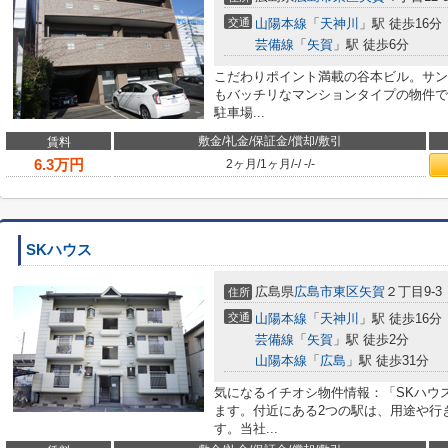
交通
山陽本線
「
天神川
」駅 徒歩16分
芸備線
「
矢賀
」駅 徒歩6分
こだわりポイント満載の谷本ビル。サン
もバッチリなマンションタイプの物件で
駐車場...
敷金/礼金/保証金/償却/敷引
賃料
6.3
万円
2ヶ月
/
1ヶ月
/
-
/
-
/
-
SKハウス
広島県
広島市東区
矢賀
２丁目9-3
住所
交通
山陽本線
「
天神川
」駅 徒歩16分
芸備線
「
矢賀
」駅 徒歩2分
山陽本線
「
広島
」駅 徒歩31分
気になるイチオシ物件情報：「SKハウ
ます。付近にある2つの駅は、用途や行
す。当社...