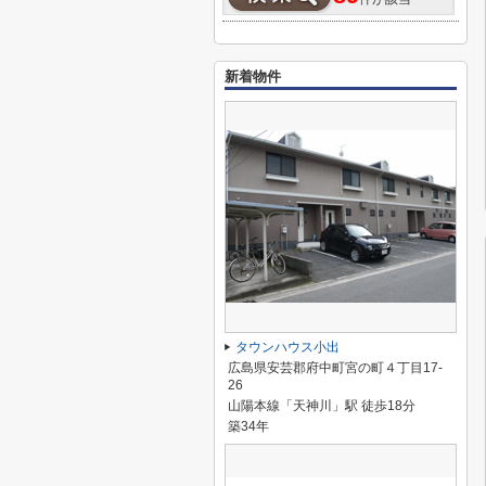
新着物件
タウンハウス小出
広島県安芸郡府中町宮の町４丁目17-
26
山陽本線「天神川」駅 徒歩18分
築34年