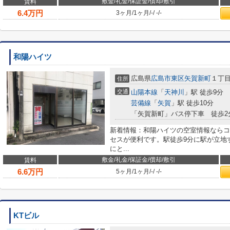
敷金/礼金/保証金/償却/敷引
賃料
6.4
万円
3ヶ月
/
1ヶ月
/
-
/
-
/
-
和陽ハイツ
広島県
広島市東区
矢賀新町
１丁目2
住所
交通
山陽本線
「
天神川
」駅 徒歩9分
芸備線
「
矢賀
」駅 徒歩10分
「矢賀新町」バス停下車 徒歩2
新着情報：和陽ハイツの空室情報ならコ
セスが便利です。駅徒歩9分に駅が立地
にと...
敷金/礼金/保証金/償却/敷引
賃料
6.6
万円
5ヶ月
/
1ヶ月
/
-
/
-
/
-
KTビル