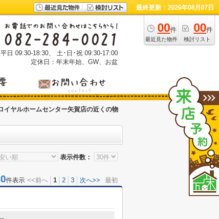
最終更新：2026年08月07日
00
00
件
件
最近見た物件
検討リスト
 09:30-18:30、 土･日･祝 09:30-17:00
定休日：年末年始、GW、お盆
ロイヤルホームセンター矢賀店の近くの物
表示件数：
0
件表示
<<前へ
1
2
3
次へ>>
最初