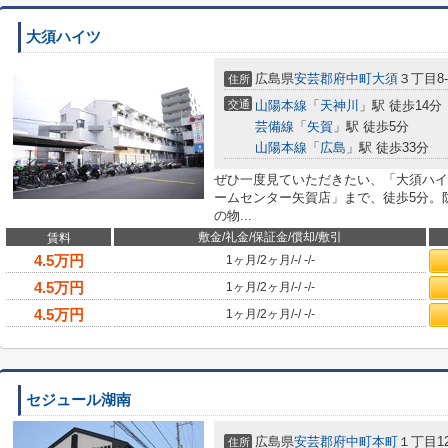
大須ハイツ
広島県
安芸郡府中町
大須
３丁目8-
住所
交通
山陽本線
「
天神川
」駅 徒歩14分
芸備線
「
矢賀
」駅 徒歩5分
山陽本線
「
広島
」駅 徒歩33分
ぜひ一度見ていただきたい、「大須ハイ
ームセンター矢賀店」まで、徒歩5分。
の物...
敷金/礼金/保証金/償却/敷引
賃料
4.5
万円
1ヶ月
/
2ヶ月
/
-
/
-
/
-
4.5
万円
1ヶ月
/
2ヶ月
/
-
/
-
/
-
4.5
万円
1ヶ月
/
2ヶ月
/
-
/
-
/
-
セジュール湖南
広島県
安芸郡府中町
本町
１丁目12
住所