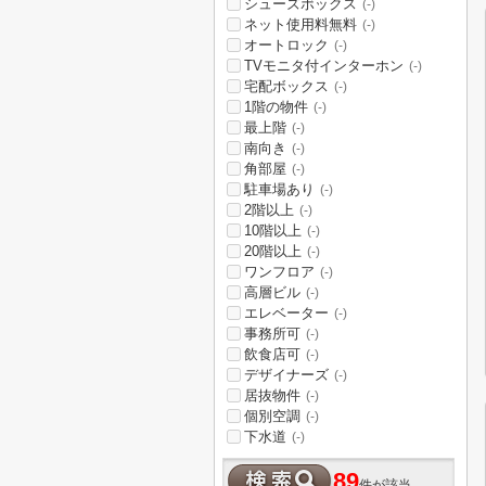
シューズボックス
(-)
ネット使用料無料
(-)
オートロック
(-)
TVモニタ付インターホン
(-)
宅配ボックス
(-)
1階の物件
(-)
最上階
(-)
南向き
(-)
角部屋
(-)
駐車場あり
(-)
2階以上
(-)
10階以上
(-)
20階以上
(-)
ワンフロア
(-)
高層ビル
(-)
エレベーター
(-)
事務所可
(-)
飲食店可
(-)
デザイナーズ
(-)
居抜物件
(-)
個別空調
(-)
下水道
(-)
89
件が該当