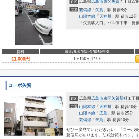
広島県
広島市東区
矢賀
４丁目27
住所
交通
芸備線
「
矢賀
」駅 徒歩8分
山陽本線
「
天神川
」駅 徒歩12分
「矢賀駅入口」バス停下車 徒歩
敷金/礼金/保証金/償却/敷引
賃料
11,000
円
1ヶ月
/
0ヶ月
/
-
/
-
/
-
コーポ矢賀
広島県
広島市東区
矢賀新町
１丁
住所
交通
山陽本線
「
天神川
」駅 徒歩10分
山陽本線
「
広島
」駅 徒歩25分
芸備線
「
矢賀
」駅 徒歩10分
ぜひ一度見ていただきたい、「コーポ矢
郵便局があります。防犯対策もバッチリ