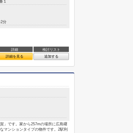
9番１
2分
詳細
検討リスト
詳細を見る
追加する
目
賀」です。家から257mの場所に広島曙
なマンションタイプの物件です。2駅利