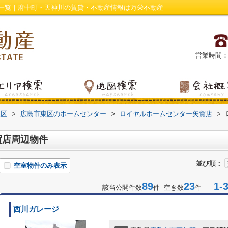
一覧｜府中町・天神川の賃貸・不動産情報は万栄不動産
営業時間：平日
東区
>
広島市東区のホームセンター
>
ロイヤルホームセンター矢賀店
>
賀店周辺物件
並び順：
空室物件のみ表示
89
23
1-3
該当公開件数
件 空き数
件
西川ガレージ