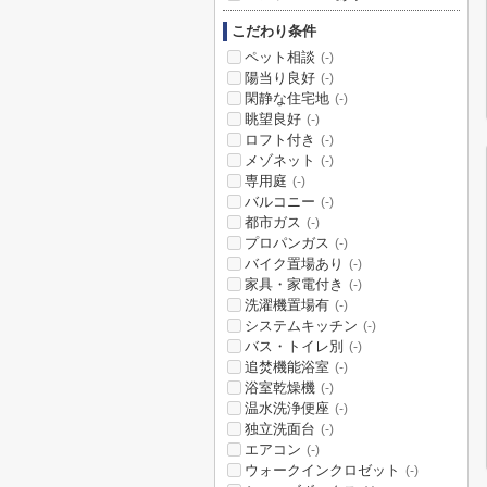
こだわり条件
ペット相談
(-)
陽当り良好
(-)
閑静な住宅地
(-)
眺望良好
(-)
ロフト付き
(-)
メゾネット
(-)
専用庭
(-)
バルコニー
(-)
都市ガス
(-)
プロパンガス
(-)
バイク置場あり
(-)
家具・家電付き
(-)
洗濯機置場有
(-)
システムキッチン
(-)
バス・トイレ別
(-)
追焚機能浴室
(-)
浴室乾燥機
(-)
温水洗浄便座
(-)
独立洗面台
(-)
エアコン
(-)
ウォークインクロゼット
(-)