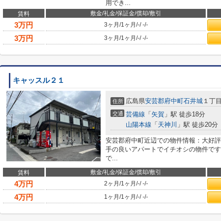
用でき...
敷金/礼金/保証金/償却/敷引
賃料
3
万円
3ヶ月
/
1ヶ月
/
-
/
-
/
-
3
万円
3ヶ月
/
1ヶ月
/
-
/
-
/
-
キャッスル２１
広島県
安芸郡府中町
石井城
１丁
住所
交通
芸備線
「
矢賀
」駅 徒歩18分
山陽本線
「
天神川
」駅 徒歩20分
安芸郡府中町近辺での物件情報：大好評
手の良いアパートでイチオシの物件です
で...
敷金/礼金/保証金/償却/敷引
賃料
4
万円
2ヶ月
/
1ヶ月
/
-
/
-
/
-
4
万円
1ヶ月
/
1ヶ月
/
-
/
-
/
-