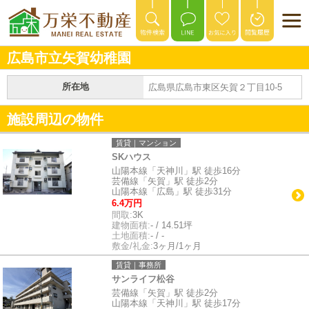
広島市立矢賀幼稚園
所在地
広島県広島市東区矢賀２丁目10-5
施設周辺の物件
賃貸｜マンション
SKハウス
山陽本線「天神川」駅 徒歩16分
芸備線「矢賀」駅 徒歩2分
山陽本線「広島」駅 徒歩31分
6.4万円
間取:
3K
建物面積:
- / 14.51坪
土地面積:
- / -
敷金/礼金:
3ヶ月/1ヶ月
賃貸｜事務所
サンライフ松谷
芸備線「矢賀」駅 徒歩2分
山陽本線「天神川」駅 徒歩17分