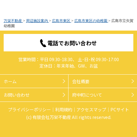
万栄不動産
>
周辺施設案内
>
広島市東区
>
広島市東区の幼稚園
>
広島市立矢賀
幼稚園
電話でお問い合わせ
営業時間：平日 09:30-18:30、 土･日･祝 09:30-17:00
定休日：年末年始、GW、お盆
ホーム
会社概要
お問い合わせ
府中町について
プライバシーポリシー
利用規約
アクセスマップ
PCサイト
(c) 有限会社万栄不動産 All rights reserved.