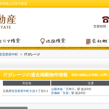
産情報は万栄不動産
営業時間：平日
安芸郡府中町
>
ITガレージ
ITガレージ
の過去掲載物件情報
現況の確認はお気軽にお問
所在地
交通
山陽本線
「
天神川
」駅 徒歩9分
広島県
安芸郡府中町
大須
２丁目3-1
芸備線
「
矢賀
」駅 徒歩8分