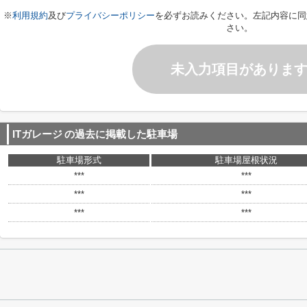
※
利用規約
及び
プライバシーポリシー
を必ずお読みください。左記内容に同
さい。
未入力項目がありま
ITガレージ
の過去に掲載した駐車場
駐車場形式
駐車場屋根状況
***
***
***
***
***
***