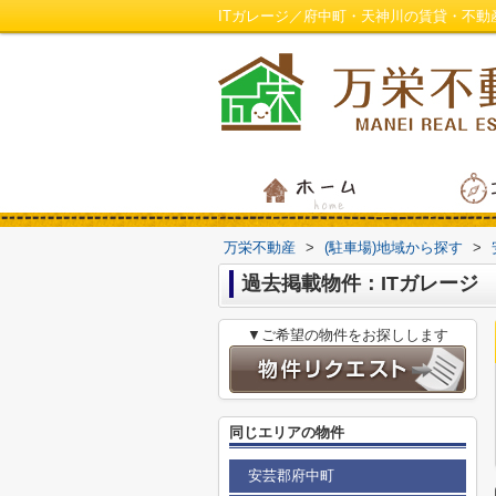
ITガレージ／府中町・天神川の賃貸・不動
万栄不動産
>
(駐車場)地域から探す
>
過去掲載物件：ITガレージ
▼ご希望の物件をお探しします
同じエリアの物件
安芸郡府中町