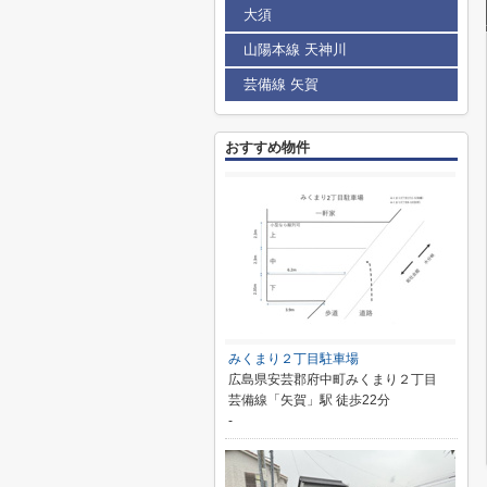
大須
山陽本線 天神川
芸備線 矢賀
おすすめ物件
みくまり２丁目駐車場
広島県安芸郡府中町みくまり２丁目
芸備線「矢賀」駅 徒歩22分
-