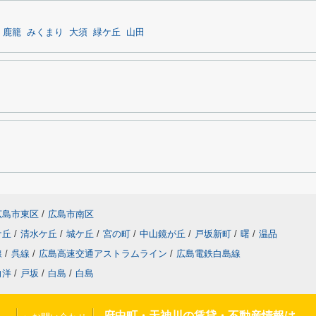
鹿籠
みくまり
大須
緑ケ丘
山田
広島市東区
/
広島市南区
ケ丘
/
清水ケ丘
/
城ケ丘
/
宮の町
/
中山鏡が丘
/
戸坂新町
/
曙
/
温品
線
/
呉線
/
広島高速交通アストラムライン
/
広島電鉄白島線
向洋
/
戸坂
/
白島
/
白島
府中町・天神川の賃貸・不動産情報は