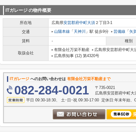
ITガレージ
の物件概要
所在地
広島県
安芸郡府中町
大須
２丁目3-1
山陽本線
「
天神川
」駅 徒歩9分
芸備線
「
矢
交通
賃料
-
種別
有限会社万栄不動産
広島県安芸郡府中町大須
取扱会社
広島県知事 (12) 第4320号
ITガレージ
へのお問い合わせは
有限会社万栄不動産まで
082-284-0021
〒735-0021
広島県安芸郡府中町大須
平日 09:30-18:30、 土･日･祝 09:30-17:00 定休日:年末年