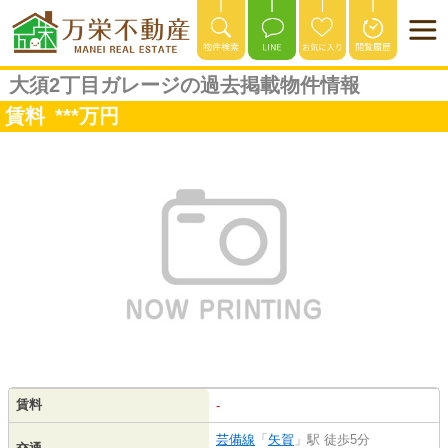
大須2丁目ガレージの過去掲載物件情報
賃料
***
万円
賃料
-
芸備線
「
矢賀
」駅 徒歩5分