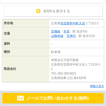
全6件を表示する
所在地
広島県
安芸郡府中町
大須
２丁目2-2
芸備線
「
矢賀
」駅 徒歩5分
交通
山陽本線
「
天神川
」駅 徒歩12分
賃料
-
種別
駐車場
有限会社万栄不動産
広島県安芸郡府中町大須１丁目19-1
取扱会社
2
TEL:082-284-0021
広島県知事 (12) 第4320号
情報の見方
メールでお問い合わせする(無料)