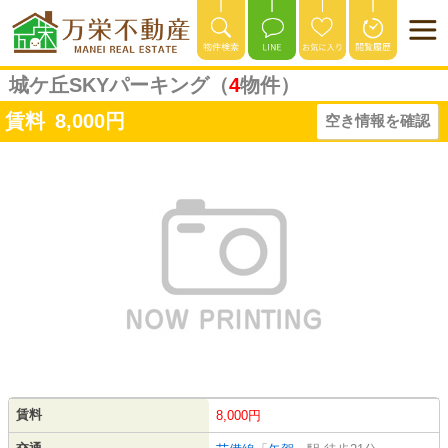
城ケ丘SKYパーキング（
4
物件）
賃料
8,000
円
空き情報を確認
賃料
8,000円