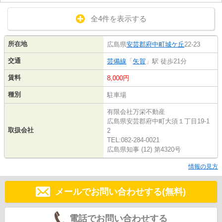
全4件を表示する
所在地
広島県
安芸郡府中町
城ケ丘
22-23
交通
芸備線
「
矢賀
」駅 徒歩21分
賃料
8,000円
種別
駐車場
有限会社万栄不動産
広島県安芸郡府中町大須１丁目19-1
取扱会社
2
TEL:082-284-0021
広島県知事 (12) 第4320号
情報の見方
メールでお問い合わせする(無料)
電話でお問い合わせする