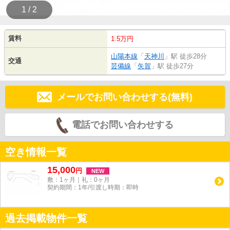
1 / 2
賃料
1.5万円
山陽本線
「
天神川
」駅 徒歩28分
交通
芸備線
「
矢賀
」駅 徒歩27分
メールでお問い合わせする(無料)
電話でお問い合わせする
空き情報一覧
15,000
円
NEW
敷：1ヶ月｜礼：0ヶ月
契約期間：1年/引渡し時期：即時
過去掲載物件一覧