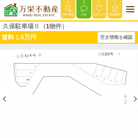
久保駐車場Ⅱ（
1
物件）
賃料
1.5万円
空き情報を確認