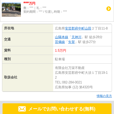
***
万円
敷：***｜礼：***
契約期間：*** / 引渡し時期：***
所在地
広島県
安芸郡府中町
山田
２丁目11-8
山陽本線
「
天神川
」駅 徒歩28分
交通
芸備線
「
矢賀
」駅 徒歩27分
賃料
1.5万円
種別
駐車場
有限会社万栄不動産
広島県安芸郡府中町大須１丁目19-1
取扱会社
2
TEL:082-284-0021
広島県知事 (12) 第4320号
情報の見方
メールでお問い合わせする(無料)