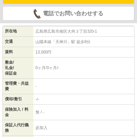
電話でお問い合わせする
所在地
広島県
広島市南区
大州
３丁目320-1
交通
山陽本線
「
天神川
」駅 徒歩8分
賃料
13,000円
敷金/
礼金/
0ヶ月/0ヶ月/-
保証金
管理費・共益
-
費
償却/敷引
-/-
保険加入 / 料
無 / -
金
保証人代行義
必加入
務