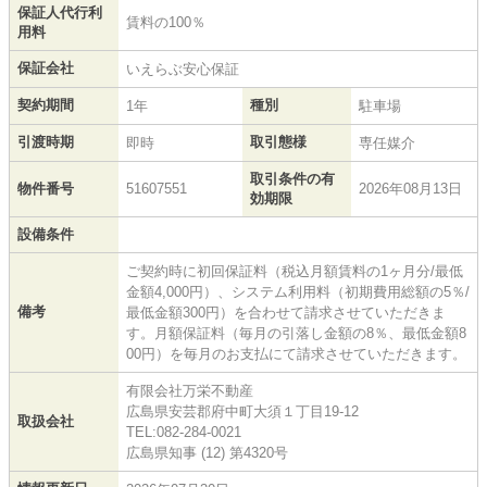
保証人代行利
賃料の100％
用料
保証会社
いえらぶ安心保証
契約期間
種別
1年
駐車場
引渡時期
取引態様
即時
専任媒介
取引条件の有
物件番号
51607551
2026年08月13日
効期限
設備条件
ご契約時に初回保証料（税込月額賃料の1ヶ月分/最低
金額4,000円）、システム利用料（初期費用総額の5％/
備考
最低金額300円）を合わせて請求させていただきま
す。月額保証料（毎月の引落し金額の8％、最低金額8
00円）を毎月のお支払にて請求させていただきます。
有限会社万栄不動産
広島県安芸郡府中町大須１丁目19-12
取扱会社
TEL:082-284-0021
広島県知事 (12) 第4320号