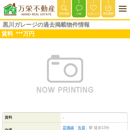
黒川ガレージの過去掲載物件情報
賃料
***
万円
賃料
-
芸備線
「
矢賀
」駅 徒歩13分