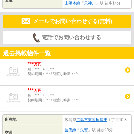
交通
山陽本線
「
天神川
」駅 徒歩14分
メールでお問い合わせする(無料)
電話でお問い合わせする
過去掲載物件一覧
***
万円
敷：***｜礼：***
契約期間：*** / 引渡し時期：***
***
万円
敷：***｜礼：***
契約期間：*** / 引渡し時期：***
所在地
広島県
広島市東区
尾長東
１丁目10-3
芸備線
「
矢賀
」駅 徒歩13分
交通