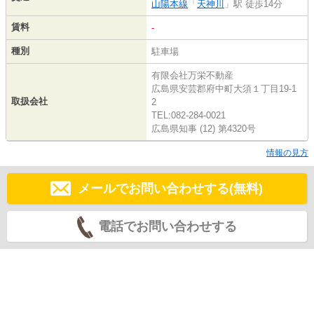
山陽本線
「
天神川
」駅 徒歩14分
賃料
-
種別
駐車場
有限会社万栄不動産
広島県安芸郡府中町大須１丁目19-1
取扱会社
2
TEL:082-284-0021
広島県知事 (12) 第4320号
情報の見方
メールでお問い合わせする(無料)
電話でお問い合わせする