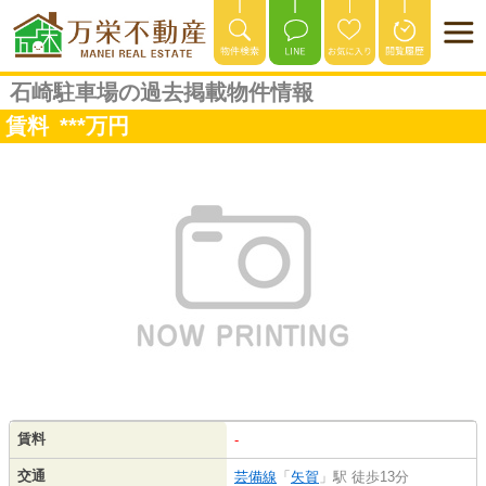
石崎駐車場の過去掲載物件情報
賃料
***
万円
賃料
-
交通
芸備線
「
矢賀
」駅 徒歩13分