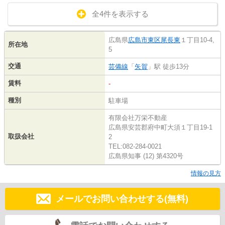
全4件を表示する
広島県
広島市東区
尾長東
１丁目10-4,
所在地
5
交通
芸備線
「
矢賀
」駅 徒歩13分
賃料
-
種別
駐車場
有限会社万栄不動産
広島県安芸郡府中町大須１丁目19-1
取扱会社
2
TEL:082-284-0021
広島県知事 (12) 第4320号
情報の見方
メールでお問い合わせする(無料)