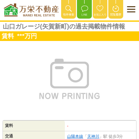
山口ガレージ(矢賀新町)の過去掲載物件情報
賃料
***
万円
賃料
-
交通
山陽本線
「
天神川
」駅 徒歩3分