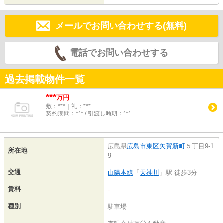
メールでお問い合わせする(無料)
電話でお問い合わせする
過去掲載物件一覧
***
万円
敷：***｜礼：***
契約期間：*** / 引渡し時期：***
広島県
広島市東区
矢賀新町
５丁目9-1
所在地
9
交通
山陽本線
「
天神川
」駅 徒歩3分
賃料
-
種別
駐車場