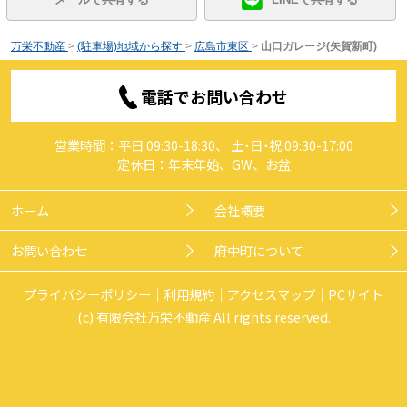
万栄不動産
>
(駐車場)地域から探す
>
広島市東区
>
山口ガレージ(矢賀新町)
電話でお問い合わせ
営業時間：平日 09:30-18:30、 土･日･祝 09:30-17:00
定休日：年末年始、GW、お盆
ホーム
会社概要
お問い合わせ
府中町について
プライバシーポリシー
利用規約
アクセスマップ
PCサイト
(c) 有限会社万栄不動産 All rights reserved.