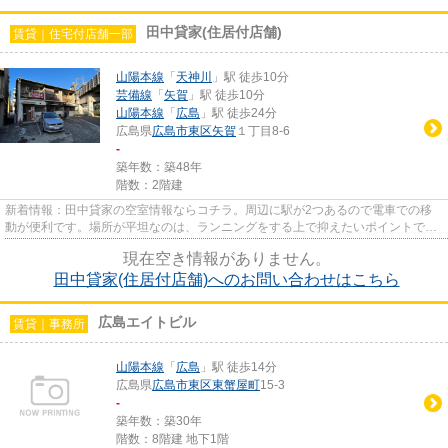
田中貸家(住居付店舗)
賃貸｜住宅付店舗一部
山陽本線
「
天神川
」駅 徒歩10分
芸備線
「
矢賀
」駅 徒歩10分
山陽本線
「
広島
」駅 徒歩24分
広島県
広島市東区
矢賀
１丁目8-6
-
築年数：築48年
階数：2階建
新着情報：田中貸家の空室情報ならコチラ。周辺に駅が2つあるので電車での移
動が便利です。場所が平坦なのは、ランニングをする上で抑えたいポイントです
ね。
現在空き情報がありません。
田中貸家(住居付店舗)へのお問い合わせはこちら
広島エイトビル
賃貸｜事務所
山陽本線
「
広島
」駅 徒歩14分
広島県
広島市東区
東蟹屋町
15-3
-
築年数：築30年
階数：8階建 地下1階