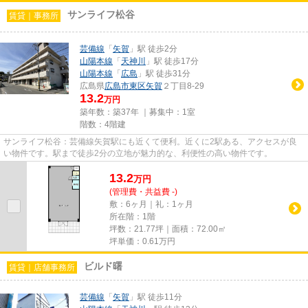
サンライフ松谷
賃貸｜事務所
芸備線
「
矢賀
」駅 徒歩2分
山陽本線
「
天神川
」駅 徒歩17分
山陽本線
「
広島
」駅 徒歩31分
広島県
広島市東区
矢賀
２丁目8-29
13.2
万円
築年数：築37年 ｜募集中：
1室
階数：4階建
サンライフ松谷：芸備線矢賀駅にも近くて便利。近くに2駅ある、アクセスが良
い物件です。駅まで徒歩2分の立地が魅力的な、利便性の高い物件です。
13.2
万
円
(管理費・共益費 -)
敷：6ヶ月｜礼：1ヶ月
所在階：1階
坪数：21.77坪｜面積：72.00㎡
坪単価：
0.61
万円
ビルド曙
賃貸｜店舗事務所
芸備線
「
矢賀
」駅 徒歩11分