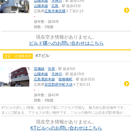
山陽本線
「
天神川
」駅 徒歩13分
山陽本線
「
広島
」駅 徒歩22分
広島県
広島市東区
曙
５丁目2-13
-
築年数：築36年
階数：2階建
現在空き情報がありません。
ビルド曙へのお問い合わせはこちら
KTビル
賃貸｜店舗事務所
芸備線
「
矢賀
」駅 徒歩5分
山陽本線
「
天神川
」駅 徒歩15分
広島電鉄本線
「
猿猴橋町
」駅 徒歩32分
広島県
安芸郡府中町
大須
４丁目2-21
-
築年数：築42年
階数：4階建
KTビルの詳しい情報。徒歩5分で駅にアクセス可能な、魅力的な駅近物件です。
近くに2駅ある、アクセスが良い物件です。こちらの物件には自走式駐車場があ
ります。
現在空き情報がありません。
KTビルへのお問い合わせはこちら