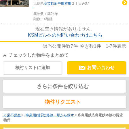
広島県
安芸郡府中町
本町
２丁目9-37
-
築年数：築24年
階数：4階建
現在空き情報がありません。
KSMビルへのお問い合わせはこちら
該当公開件数
7
件 空き数
1
件
1-7
件表示
チェックした物件をまとめて
検討リストに追加
お問い合わせ
さらに条件を絞り込む
物件リクエスト
万栄不動産
>
(事業用(賃貸))路線・駅から探す
>
広島電鉄広島電鉄本線の賃貸
物件