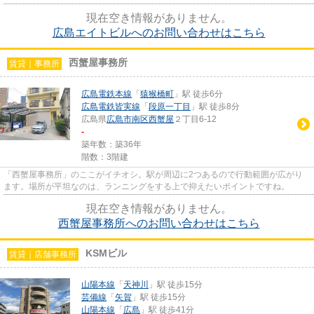
現在空き情報がありません。
広島エイトビルへのお問い合わせはこちら
西蟹屋事務所
賃貸｜事務所
広島電鉄本線
「
猿猴橋町
」駅 徒歩6分
広島電鉄皆実線
「
段原一丁目
」駅 徒歩8分
広島県
広島市南区
西蟹屋
２丁目6-12
-
築年数：築36年
階数：3階建
「西蟹屋事務所」のここがイチオシ。駅が周辺に2つあるので行動範囲が広がり
ます。場所が平坦なのは、ランニングをする上で抑えたいポイントですね。
現在空き情報がありません。
西蟹屋事務所へのお問い合わせはこちら
KSMビル
賃貸｜店舗事務所
山陽本線
「
天神川
」駅 徒歩15分
芸備線
「
矢賀
」駅 徒歩15分
山陽本線
「
広島
」駅 徒歩41分