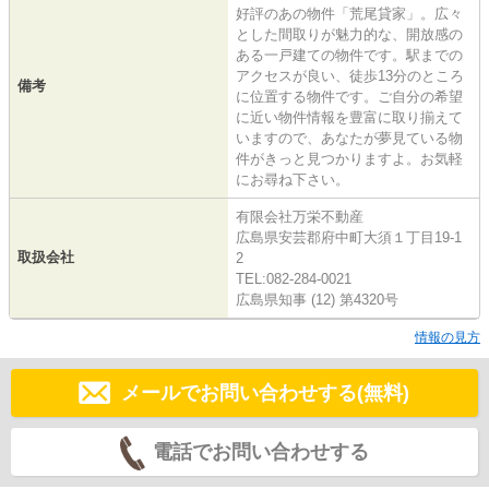
好評のあの物件「荒尾貸家」。広々
とした間取りが魅力的な、開放感の
ある一戸建ての物件です。駅までの
アクセスが良い、徒歩13分のところ
備考
に位置する物件です。ご自分の希望
に近い物件情報を豊富に取り揃えて
いますので、あなたが夢見ている物
件がきっと見つかりますよ。お気軽
にお尋ね下さい。
有限会社万栄不動産
広島県安芸郡府中町大須１丁目19-1
取扱会社
2
TEL:082-284-0021
広島県知事 (12) 第4320号
情報の見方
メールでお問い合わせする(無料)
電話でお問い合わせする