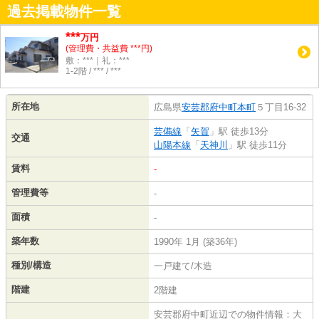
過去掲載物件一覧
***
万円
(管理費・共益費 ***円)
敷：***｜礼：***
1-2階 / *** / ***
所在地
広島県
安芸郡府中町
本町
５丁目16-32
芸備線
「
矢賀
」駅 徒歩13分
交通
山陽本線
「
天神川
」駅 徒歩11分
賃料
-
管理費等
-
面積
-
築年数
1990年 1月 (築36年)
種別/構造
一戸建て/木造
階建
2階建
安芸郡府中町近辺での物件情報：大