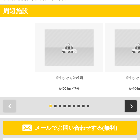
周辺施設
府中ひかり幼稚園
府中ひか
約503m／7分
約484
前
メールでお問い合わせする(無料)