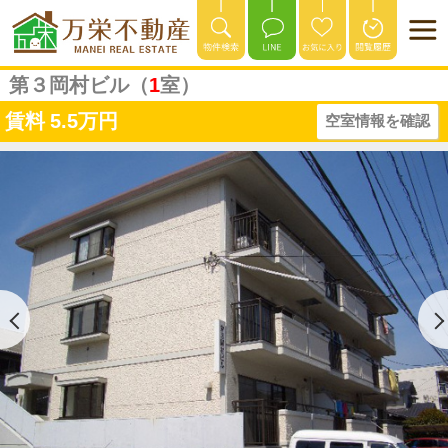
第３岡村ビル（
1
室）
賃料
5.5万円
空室情報を確認