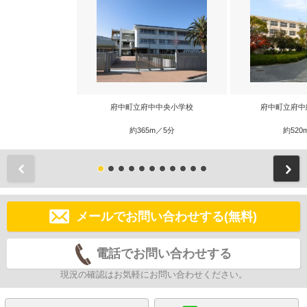
府中町立府中中央小学校
府中町立府中
約365m／5分
約520
前
メールでお問い合わせする(無料)
電話でお問い合わせする
現況の確認はお気軽にお問い合わせください。