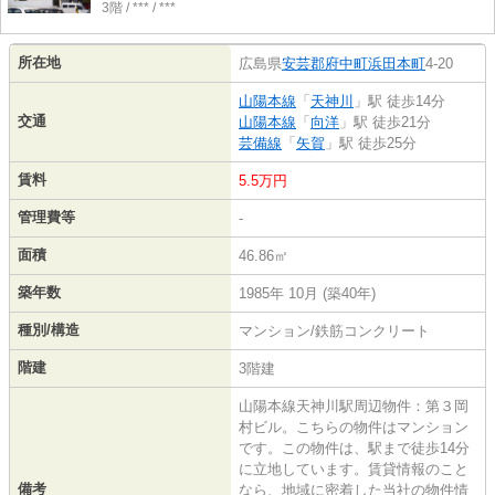
3階 / *** / ***
所在地
広島県
安芸郡府中町
浜田本町
4-20
山陽本線
「
天神川
」駅 徒歩14分
交通
山陽本線
「
向洋
」駅 徒歩21分
芸備線
「
矢賀
」駅 徒歩25分
賃料
5.5万円
管理費等
-
面積
46.86㎡
築年数
1985年 10月 (築40年)
種別/構造
マンション/鉄筋コンクリート
階建
3階建
山陽本線天神川駅周辺物件：第３岡
村ビル。こちらの物件はマンション
です。この物件は、駅まで徒歩14分
に立地しています。賃貸情報のこと
備考
なら、地域に密着した当社の物件情