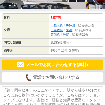
1 / 14
賃料
5.5万円
山陽本線
「
天神川
」駅 徒歩14分
交通
山陽本線
「
向洋
」駅 徒歩21分
芸備線
「
矢賀
」駅 徒歩25分
間取り(面積)
2LDK(46.86㎡)
築年月
1985年 10月(築40年)
メールでお問い合わせする(無料)
電話でお問い合わせする
「第３岡村ビル」のここがイチオシ。駅から徒歩14分のと
ころにある物件はいかがでしょうか。こちらはマンション
タイプになります。当社は、経験と知識が豊富なスタッフ
が多く在籍しており、安芸郡府中町や山陽本線天神川付近