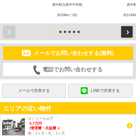
府中町立府中中学校
府中
約238m／3分
約1149
前
メールでお問い合わせする(無料)
電話でお問い合わせする
メールで共有する
LINEで共有する
エリアの近い物件
セジュール山下
5.7
万
円
(管理費・共益費 -)
敷：3ヶ月｜礼：1ヶ月