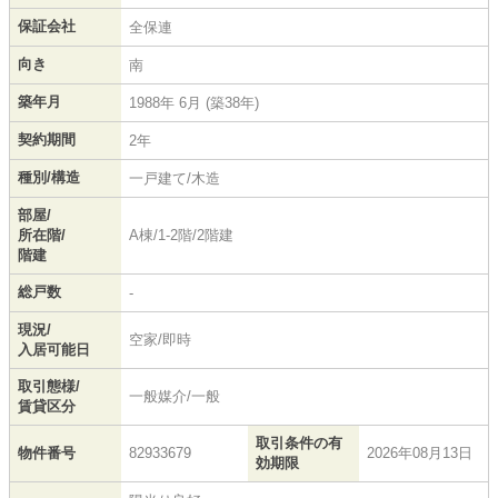
保証会社
全保連
向き
南
築年月
1988年 6月 (築38年)
契約期間
2年
種別/構造
一戸建て/木造
部屋/
所在階/
A棟/1-2階/2階建
階建
総戸数
-
現況/
空家/即時
入居可能日
取引態様/
一般媒介/一般
賃貸区分
取引条件の有
物件番号
82933679
2026年08月13日
効期限