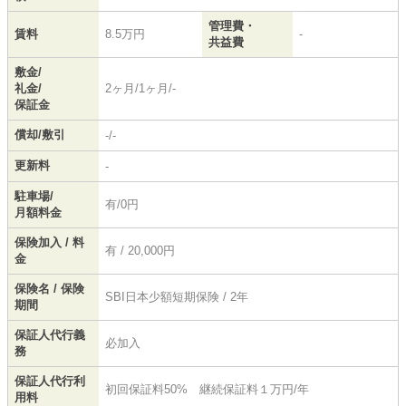
管理費・
賃料
8.5万円
-
共益費
敷金/
礼金/
2ヶ月/1ヶ月/-
保証金
償却/敷引
-/-
更新料
-
駐車場/
有/0円
月額料金
保険加入 / 料
有 / 20,000円
金
保険名 / 保険
SBI日本少額短期保険 / 2年
期間
保証人代行義
必加入
務
保証人代行利
初回保証料50% 継続保証料１万円/年
用料