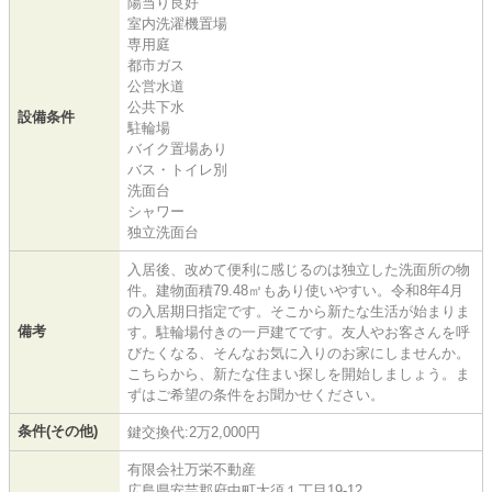
陽当り良好
室内洗濯機置場
専用庭
都市ガス
公営水道
公共下水
設備条件
駐輪場
バイク置場あり
バス・トイレ別
洗面台
シャワー
独立洗面台
入居後、改めて便利に感じるのは独立した洗面所の物
件。建物面積79.48㎡もあり使いやすい。令和8年4月
の入居期日指定です。そこから新たな生活が始まりま
備考
す。駐輪場付きの一戸建てです。友人やお客さんを呼
びたくなる、そんなお気に入りのお家にしませんか。
こちらから、新たな住まい探しを開始しましょう。ま
ずはご希望の条件をお聞かせください。
条件(その他)
鍵交換代:2万2,000円
有限会社万栄不動産
広島県安芸郡府中町大須１丁目19-12