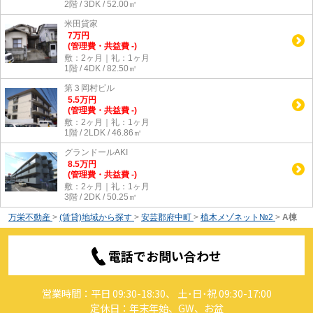
2階 / 3DK / 52.00㎡
米田貸家
7
万
円
(管理費・共益費 -)
敷：2ヶ月｜礼：1ヶ月
1階 / 4DK / 82.50㎡
第３岡村ビル
5.5
万
円
(管理費・共益費 -)
敷：2ヶ月｜礼：1ヶ月
1階 / 2LDK / 46.86㎡
グランドールAKI
8.5
万
円
(管理費・共益費 -)
敷：2ヶ月｜礼：1ヶ月
3階 / 2DK / 50.25㎡
万栄不動産
>
(賃貸)地域から探す
>
安芸郡府中町
>
植木メゾネット№2
>
A棟
電話でお問い合わせ
営業時間：平日 09:30-18:30、 土･日･祝 09:30-17:00
定休日：年末年始、GW、お盆