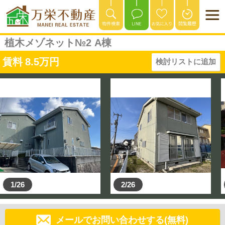
植木メゾネット№2 A棟
賃料
8.5
万円
検討リストに追加
1/26
2/26
メールでお問い合わせする(無料)