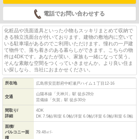
電話でお問い合わせする
化粧品や洗面道具といった小物もスッキリまとめて収納で
きる独立洗面台が付いております。建物の敷地内に空いて
いる駐車場があるのでご利用いただけます。憧れの一戸建
て物件で、落ち着きのある暮らしができます。こちらの物
件は4DKです。あなたが笑い、家族も一緒になって笑う。
そんな素敵な空間をつくっていきませんか。より良い住ま
い探しなら、当社におまかせください。
所在地
広島県
安芸郡府中町
瀬戸ハイム
１丁目12-16
山陽本線
「
天神川
」駅 徒歩28分
交通
芸備線
「
矢賀
」駅 徒歩30分
間取り/
4DK
詳細
DK 7.5帖
/
和室 6.0帖
/
洋室 6.0帖
/
洋室 6.0帖
/
和室 6.0帖
面積/
バルコニー面
79.48㎡/-
積