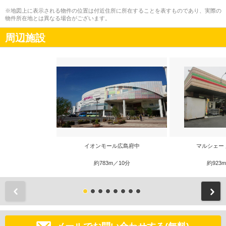
※地図上に表示される物件の位置は付近住所に所在することを表すものであり、実際の
物件所在地とは異なる場合がございます。
周辺施設
イオンモール広島府中
マルシェー
約783m／10分
約923
前