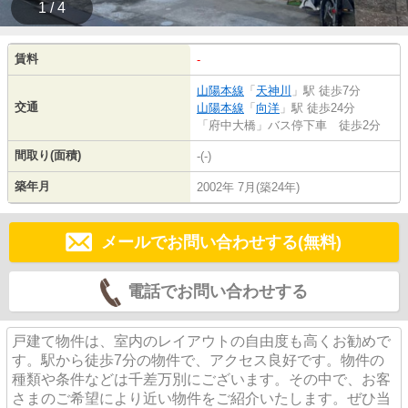
1 / 4
賃料
-
山陽本線
「
天神川
」駅 徒歩7分
交通
山陽本線
「
向洋
」駅 徒歩24分
「府中大橋」バス停下車 徒歩2分
間取り(面積)
-(-)
築年月
2002年 7月(築24年)
メールでお問い合わせする(無料)
電話でお問い合わせする
戸建て物件は、室内のレイアウトの自由度も高くお勧めで
す。駅から徒歩7分の物件で、アクセス良好です。物件の
種類や条件などは千差万別にございます。その中で、お客
さまのご希望により近い物件をご紹介いたします。ぜひ当