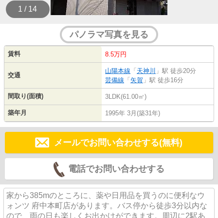
1 / 14
パノラマ写真を見る
賃料
8.5万円
山陽本線
「
天神川
」駅 徒歩20分
交通
芸備線
「
矢賀
」駅 徒歩16分
間取り(面積)
3LDK(61.00㎡)
築年月
1995年 3月(築31年)
メールでお問い合わせする(無料)
電話でお問い合わせする
家から385mのところに、薬や日用品を買うのに便利なウ
ォンツ 府中本町店があります。バス停から徒歩3分以内な
ので、雨の日も楽しくお出かけができます。周辺に2駅あ