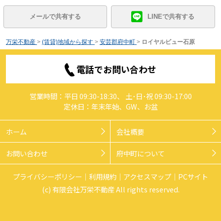
メールで共有する
LINEで共有する
万栄不動産
>
(賃貸)地域から探す
>
安芸郡府中町
>
ロイヤルビュー石原
電話でお問い合わせ
営業時間：平日 09:30-18:30、 土･日･祝 09:30-17:00
定休日：年末年始、GW、お盆
ホーム
会社概要
お問い合わせ
府中町について
プライバシーポリシー
利用規約
アクセスマップ
PCサイト
(c) 有限会社万栄不動産 All rights reserved.