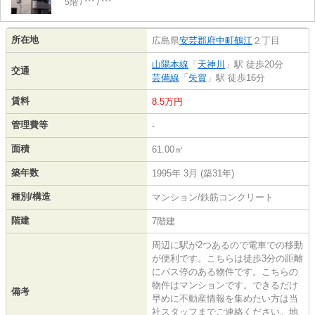
5階 / *** / ***
所在地
広島県
安芸郡府中町
鶴江
２丁目
山陽本線
「
天神川
」駅 徒歩20分
交通
芸備線
「
矢賀
」駅 徒歩16分
賃料
8.5万円
管理費等
-
面積
61.00㎡
築年数
1995年 3月 (築31年)
種別/構造
マンション/鉄筋コンクリート
階建
7階建
周辺に駅が2つあるので電車での移動
が便利です。こちらは徒歩3分の距離
にバス停のある物件です。こちらの
物件はマンションです。できるだけ
備考
早めに不動産情報を集めたい方は当
社スタッフまでご連絡ください。地