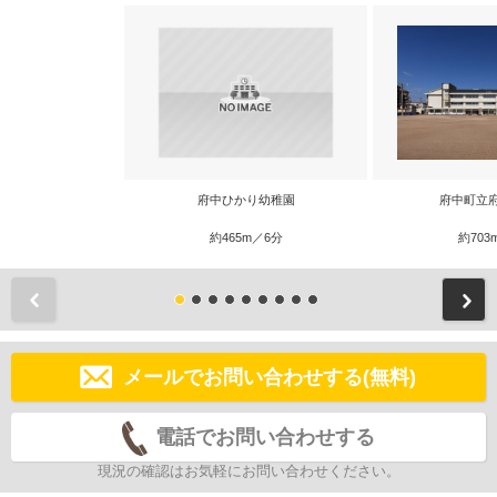
府中ひかり幼稚園
府中町立
約465m／6分
約703
前
メールでお問い合わせする(無料)
電話でお問い合わせする
現況の確認はお気軽にお問い合わせください。