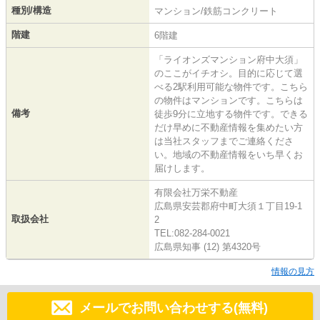
種別/構造
マンション/鉄筋コンクリート
階建
6階建
「ライオンズマンション府中大須」
のここがイチオシ。目的に応じて選
べる2駅利用可能な物件です。こちら
の物件はマンションです。こちらは
備考
徒歩9分に立地する物件です。できる
だけ早めに不動産情報を集めたい方
は当社スタッフまでご連絡くださ
い。地域の不動産情報をいち早くお
届けします。
有限会社万栄不動産
広島県安芸郡府中町大須１丁目19-1
取扱会社
2
TEL:082-284-0021
広島県知事 (12) 第4320号
情報の見方
メールでお問い合わせする(無料)