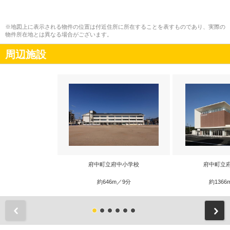
※地図上に表示される物件の位置は付近住所に所在することを表すものであり、実際の
物件所在地とは異なる場合がございます。
周辺施設
府中町立府中小学校
府中町立
約646m／9分
約1366
前