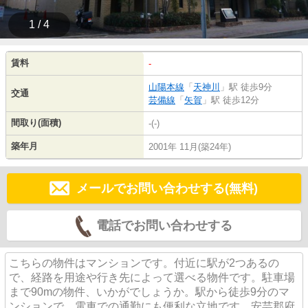
1 / 4
賃料
-
山陽本線
「
天神川
」駅 徒歩9分
交通
芸備線
「
矢賀
」駅 徒歩12分
間取り(面積)
-(-)
築年月
2001年 11月(築24年)
メールでお問い合わせする(無料)
電話でお問い合わせする
こちらの物件はマンションです。付近に駅が2つあるの
で、経路を用途や行き先によって選べる物件です。駐車場
まで90mの物件、いかがでしょうか。駅から徒歩9分のマ
ンションで、電車での通勤にも便利な立地です。安芸郡府