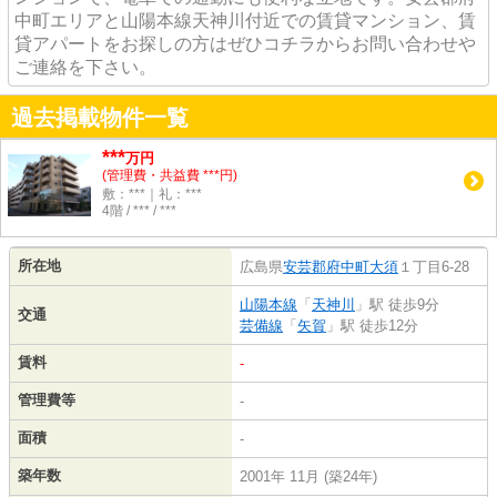
中町エリアと山陽本線天神川付近での賃貸マンション、賃
貸アパートをお探しの方はぜひコチラからお問い合わせや
ご連絡を下さい。
過去掲載物件一覧
***
万円
(管理費・共益費 ***円)
敷：***｜礼：***
4階 / *** / ***
所在地
広島県
安芸郡府中町
大須
１丁目6-28
山陽本線
「
天神川
」駅 徒歩9分
交通
芸備線
「
矢賀
」駅 徒歩12分
賃料
-
管理費等
-
面積
-
築年数
2001年 11月 (築24年)