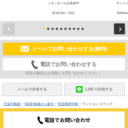
イオンモール広島府中
サンリ
約1513m／19分
約864
前
メールでお問い合わせする(無料)
電話でお問い合わせする
現況の確認はお気軽にお問い合わせください。
メールで共有する
LINEで共有する
万栄不動産
>
(賃貸)地域から探す
>
安芸郡府中町
>
マンションコペック
電話でお問い合わせ