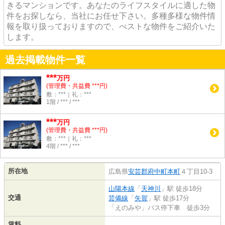
きるマンションです。あなたのライフスタイルに適した物
件をお探しなら、当社にお任せ下さい。多種多様な物件情
報を取り扱っておりますので、べストな物件をご紹介いた
します。
過去掲載物件一覧
***
万円
(管理費・共益費 ***円)
敷：***｜礼：***
1階 / *** / ***
***
万円
(管理費・共益費 ***円)
敷：***｜礼：***
4階 / *** / ***
所在地
広島県
安芸郡府中町
本町
４丁目10-3
山陽本線
「
天神川
」駅 徒歩18分
交通
芸備線
「
矢賀
」駅 徒歩17分
「えのみや」バス停下車 徒歩3分
賃料
-