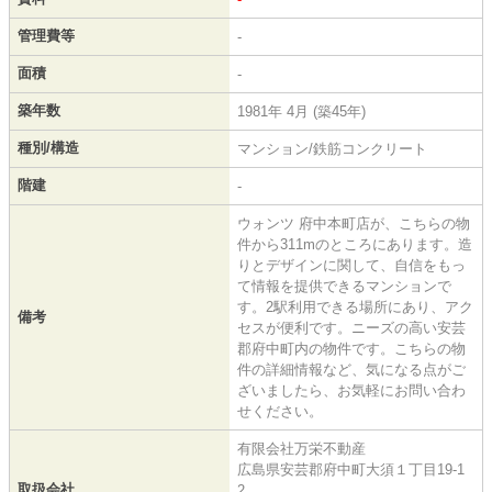
管理費等
-
面積
-
築年数
1981年 4月 (築45年)
種別/構造
マンション/鉄筋コンクリート
階建
-
ウォンツ 府中本町店が、こちらの物
件から311mのところにあります。造
りとデザインに関して、自信をもっ
て情報を提供できるマンションで
す。2駅利用できる場所にあり、アク
備考
セスが便利です。ニーズの高い安芸
郡府中町内の物件です。こちらの物
件の詳細情報など、気になる点がご
ざいましたら、お気軽にお問い合わ
せください。
有限会社万栄不動産
広島県安芸郡府中町大須１丁目19-1
取扱会社
2