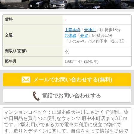
賃料
-
山陽本線
「
天神川
」駅 徒歩18分
交通
芸備線
「
矢賀
」駅 徒歩17分
「えのみや」バス停下車 徒歩3分
間取り(面積)
-(-)
築年月
1981年 4月(築45年)
メールでお問い合わせする(無料)
電話でお問い合わせする
マンションコペック：山陽本線天神川にも近くて便利。薬
や日用品を買うのに便利なウォンツ 府中本町店まで311m
です。2駅利用ができるので電車の利用に役立つ物件で
す。造りとデザインに関して、自信をもって情報を提供で