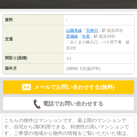
賃料
-
山陽本線
「
天神川
」駅 徒歩25分
芸備線
「
矢賀
」駅 徒歩24分
交通
「みくまり峡入口」バス停下車 徒
歩1分
間取り(面積)
-(-)
築年月
1989年 5月(築37年)
メールでお問い合わせする(無料)
電話でお問い合わせする
こちらの物件はマンションです。最上階のマンションで
す。自宅から2駅利用できる、利便性の高いマンションで
す。ご希望の地域から物件の情報をご覧いただいた後は、