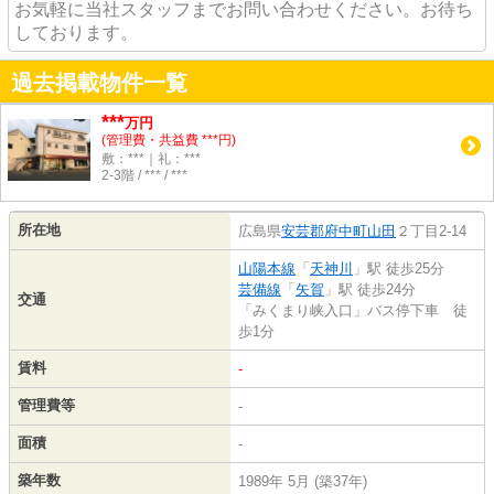
お気軽に当社スタッフまでお問い合わせください。お待ち
しております。
過去掲載物件一覧
***
万円
(管理費・共益費 ***円)
敷：***｜礼：***
2-3階 / *** / ***
所在地
広島県
安芸郡府中町
山田
２丁目2-14
山陽本線
「
天神川
」駅 徒歩25分
芸備線
「
矢賀
」駅 徒歩24分
交通
「みくまり峡入口」バス停下車 徒
歩1分
賃料
-
管理費等
-
面積
-
築年数
1989年 5月 (築37年)