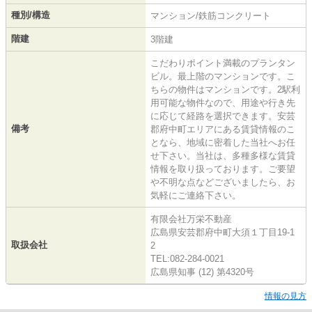
種別/構造
マンション/鉄筋コンクリート
階建
3階建
こだわりポイント満載のプランタン
ビル。最上階のマンションです。こ
ちらの物件はマンションです。2駅利
用可能な物件なので、用途や行き先
に応じて経路を選択できます。安芸
備考
郡府中町エリアにある賃貸情報のこ
となら、地域に密着した当社へお任
せ下さい。当社は、多種多様な賃貸
情報を取り扱っております。ご要望
や不明な点などございましたら、お
気軽にご連絡下さい。
有限会社万栄不動産
広島県安芸郡府中町大須１丁目19-1
取扱会社
2
TEL:082-284-0021
広島県知事 (12) 第4320号
情報の見方