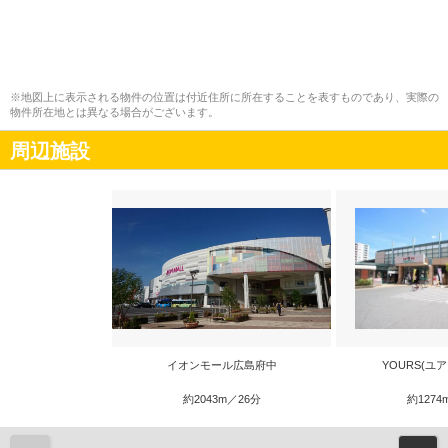
※地図上に表示される物件の位置は付近住所に所在することを表すものであり、実際の
物件所在地とは異なる場合がございます。
周辺施設
イオンモール広島府中
YOURS(ユ
約2043m／26分
約1274