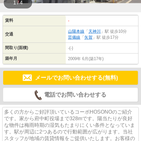
1 / 4
賃料
-
山陽本線
「
天神川
」駅 徒歩10分
交通
芸備線
「
矢賀
」駅 徒歩17分
間取り(面積)
-(-)
築年月
2009年 6月(築17年)
メールでお問い合わせする(無料)
電話でお問い合わせする
多くの方からご好評頂いているコーポHOSONOのご紹介
です。家から府中町役場まで328mです。陽当たりが良好
な物件は梅雨時期の湿気もたまりにくい条件となっていま
す。駅が周辺に2つあるので行動範囲が広がります。当社
スタッフが地域の賃貸情報をご提供いたします。お客様の