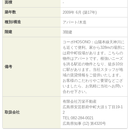
面積
-
築年数
2009年 6月 (築17年)
種別/構造
アパート/木造
階建
3階建
コーポHOSONO：山陽本線天神川に
も近くて便利。家から328mの場所に
は府中町役場があります。こちらの
物件はアパートです。根強いニーズ
を誇る駅近の物件となり、徒歩10分
備考
に駅があります。当社スタッフが地
域の賃貸情報をご提供いたします。
お客様のこだわりやご要望などござ
いましたら、お気軽に当社へお問い
合わせ下さい。
有限会社万栄不動産
広島県安芸郡府中町大須１丁目19-1
取扱会社
2
TEL:082-284-0021
広島県知事 (12) 第4320号