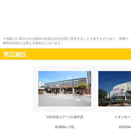
※地図上に表示される物件の位置は付近住所に所在することを表すものであり、実際の
物件所在地とは異なる場合がございます。
周辺施設
YOURS(ユアーズ) 府中店
イオンモー
約350m／5分
約1033