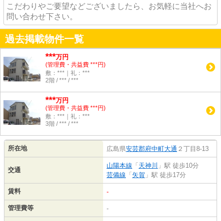
こだわりやご要望などございましたら、お気軽に当社へお
問い合わせ下さい。
過去掲載物件一覧
***
万円
(管理費・共益費 ***円)
敷：***｜礼：***
2階 / *** / ***
***
万円
(管理費・共益費 ***円)
敷：***｜礼：***
3階 / *** / ***
所在地
広島県
安芸郡府中町
大通
２丁目8-13
山陽本線
「
天神川
」駅 徒歩10分
交通
芸備線
「
矢賀
」駅 徒歩17分
賃料
-
管理費等
-