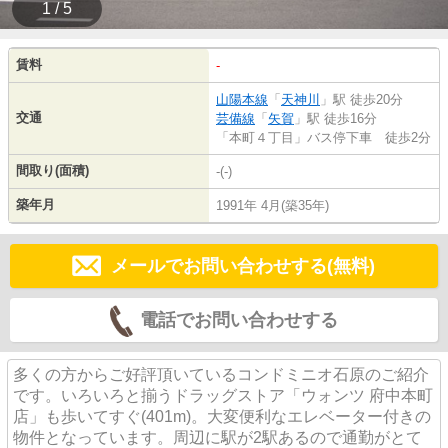
1 / 5
賃料
-
山陽本線
「
天神川
」駅 徒歩20分
交通
芸備線
「
矢賀
」駅 徒歩16分
「本町４丁目」バス停下車 徒歩2分
間取り(面積)
-(-)
築年月
1991年 4月(築35年)
メールでお問い合わせする(無料)
電話でお問い合わせする
多くの方からご好評頂いているコンドミニオ石原のご紹介
です。いろいろと揃うドラッグストア「ウォンツ 府中本町
店」も歩いてすぐ(401m)。大変便利なエレベーター付きの
物件となっています。周辺に駅が2駅あるので通勤がとて