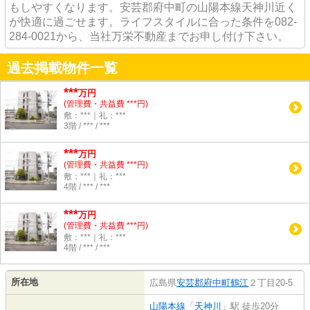
もしやすくなります。安芸郡府中町の山陽本線天神川近く
が快適に過ごせます。ライフスタイルに合った条件を082-
284-0021から、当社万栄不動産までお申し付け下さい。
過去掲載物件一覧
***
万円
(管理費・共益費 ***円)
敷：***｜礼：***
3階 / *** / ***
***
万円
(管理費・共益費 ***円)
敷：***｜礼：***
4階 / *** / ***
***
万円
(管理費・共益費 ***円)
敷：***｜礼：***
4階 / *** / ***
所在地
広島県
安芸郡府中町
鶴江
２丁目20-5
山陽本線
「
天神川
」駅 徒歩20分