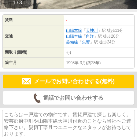
1 / 3
賃料
-
山陽本線
「
天神川
」駅 徒歩11分
交通
山陽本線
「
向洋
」駅 徒歩20分
芸備線
「
矢賀
」駅 徒歩24分
間取り(面積)
-(-)
築年月
1998年 3月(築28年)
メールでお問い合わせする(無料)
電話でお問い合わせする
こちらは一戸建ての物件です。賃貸戸建て探しも楽しく。
安芸郡府中町や山陽本線天神川付近のことなら当社へご連
絡下さい。親切丁寧且つユニークなスタッフがお待ちして
おります。