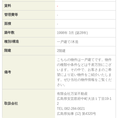
賃料
-
管理費等
-
面積
-
築年数
1998年 3月 (築28年)
種別/構造
一戸建て/木造
階建
2階建
こちらの物件は一戸建てです。物件
の種類や条件などは千差万別にござ
います。その中で、お客さまのご希
備考
望により近い物件をご紹介いたしま
す。ぜひ当社の物件情報をご覧くだ
さい。
有限会社万栄不動産
広島県安芸郡府中町大須１丁目19-1
取扱会社
2
TEL:082-284-0021
広島県知事 (12) 第4320号