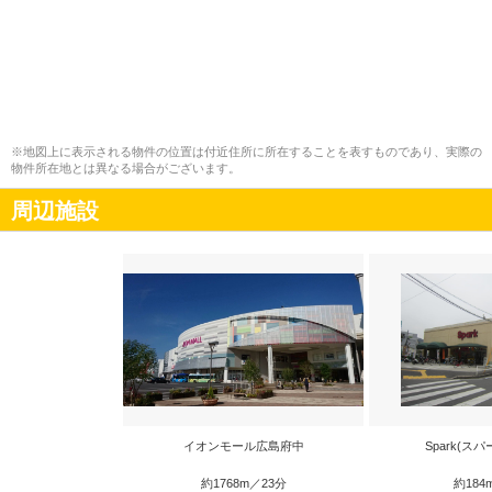
※地図上に表示される物件の位置は付近住所に所在することを表すものであり、実際の
物件所在地とは異なる場合がございます。
周辺施設
イオンモール広島府中
Spark(ス
約1768m／23分
約184