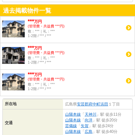
過去掲載物件一覧
***
万円
(管理費・共益費 ***円)
敷：***｜礼：***
1-2階 / *** / ***
***
万円
(管理費・共益費 ***円)
敷：***｜礼：***
1-2階 / *** / ***
***
万円
(管理費・共益費 ***円)
敷：***｜礼：***
1-2階 / *** / ***
所在地
広島県
安芸郡府中町
浜田
１丁目
山陽本線
「
天神川
」駅 徒歩11分
山陽本線
「
向洋
」駅 徒歩20分
交通
芸備線
「
矢賀
」駅 徒歩24分
山陽本線
「
広島
」駅 徒歩40分