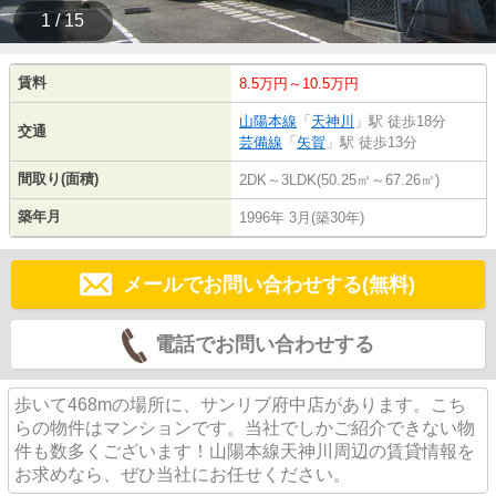
1 / 15
賃料
8.5万円～10.5万円
山陽本線
「
天神川
」駅 徒歩18分
交通
芸備線
「
矢賀
」駅 徒歩13分
間取り(面積)
2DK～3LDK(50.25㎡～67.26㎡)
築年月
1996年 3月(築30年)
メールでお問い合わせする(無料)
電話でお問い合わせする
歩いて468mの場所に、サンリブ府中店があります。こち
らの物件はマンションです。当社でしかご紹介できない物
件も数多くございます！山陽本線天神川周辺の賃貸情報を
お求めなら、ぜひ当社にお任せください。