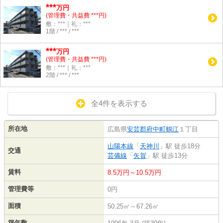
***
万円
(管理費・共益費 ***円)
敷：***｜礼：***
1階 / *** / ***
***
万円
(管理費・共益費 ***円)
敷：***｜礼：***
2階 / *** / ***
全4件を表示する
所在地
広島県
安芸郡府中町
鶴江
１丁目
山陽本線
「
天神川
」駅 徒歩18分
交通
芸備線
「
矢賀
」駅 徒歩13分
賃料
8.5万円～10.5万円
管理費等
0円
面積
50.25㎡～67.26㎡
築年数