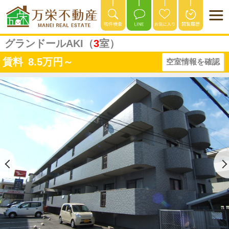
グランドールAKI（
3
室）
賃料
8.5
万円～
空室情報を確認