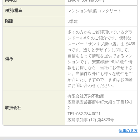
1996年 3月 (築30年)
種別/構造
マンション/鉄筋コンクリート
階建
3階建
多くの方からご好評頂いているグラ
ンドールAKIのご紹介です。便利な
スーパー「サンリブ府中店」まで468
mです。造りとデザインに関して、
自信をもって情報を提供できるマン
備考
ションです。安芸郡府中町の物件情
報をお探しなら、当社にお任せ下さ
い。当物件以外にも様々な物件をご
紹介いたしますので、まずはお気軽
にお問い合わせください。
有限会社万栄不動産
広島県安芸郡府中町大須１丁目19-1
取扱会社
2
TEL:082-284-0021
広島県知事 (12) 第4320号
情報の見方