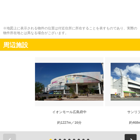
※地図上に表示される物件の位置は付近住所に所在することを表すものであり、実際の
物件所在地とは異なる場合がございます。
周辺施設
イオンモール広島府中
サンリ
約1227m／16分
約468
前