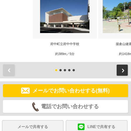
府中町立府中中学校
揚倉山健
約389m／5分
約1418
前
メールでお問い合わせする(無料)
電話でお問い合わせする
メールで共有する
LINEで共有する