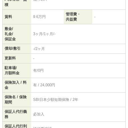
積
管理費・
賃料
9.6万円
-
共益費
敷金/
礼金/
3ヶ月/1ヶ月/-
保証金
償却/敷引
-/2ヶ月
更新料
-
駐車場/
有/0円
月額料金
保険加入 / 料
有 / 24,000円
金
保険名 / 保険
SBI日本少額短期保険 / 2年
期間
保証人代行義
必加入
務
保証人代行利