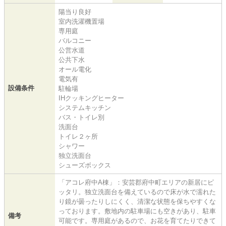
陽当り良好
室内洗濯機置場
専用庭
バルコニー
公営水道
公共下水
オール電化
電気有
設備条件
駐輪場
IHクッキングヒーター
システムキッチン
バス・トイレ別
洗面台
トイレ２ヶ所
シャワー
独立洗面台
シューズボックス
「アコレ府中A棟」：安芸郡府中町エリアの新居にピ
ッタリ。独立洗面台を備えているので床が水で濡れた
り鏡が曇ったりしにくく、清潔な状態を保ちやすくな
っております。敷地内の駐車場にも空きがあり、駐車
備考
可能です。専用庭があるので、お花を育てたりできて