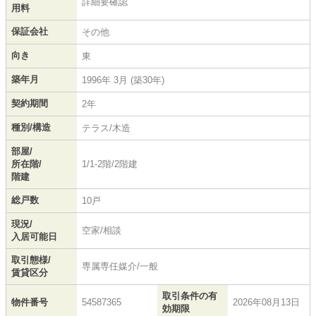
詳細要確認
用料
保証会社
その他
向き
東
築年月
1996年 3月 (築30年)
契約期間
2年
種別/構造
テラス/木造
部屋/
所在階/
1/1-2階/2階建
階建
総戸数
10戸
現況/
空家/相談
入居可能日
取引態様/
専属専任媒介/一般
賃貸区分
取引条件の有
物件番号
54587365
2026年08月13日
効期限