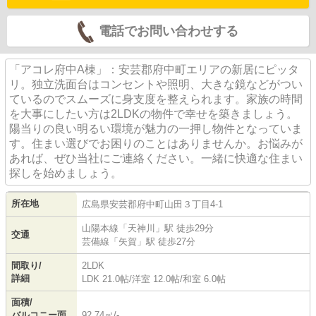
電話でお問い合わせする
「アコレ府中A棟」：安芸郡府中町エリアの新居にピッタ
リ。独立洗面台はコンセントや照明、大きな鏡などがつい
ているのでスムーズに身支度を整えられます。家族の時間
を大事にしたい方は2LDKの物件で幸せを築きましょう。
陽当りの良い明るい環境が魅力の一押し物件となっていま
す。住まい選びでお困りのことはありませんか。お悩みが
あれば、ぜひ当社にご連絡ください。一緒に快適な住まい
探しを始めましょう。
所在地
広島県
安芸郡府中町
山田
３丁目4-1
山陽本線
「
天神川
」駅 徒歩29分
交通
芸備線
「
矢賀
」駅 徒歩27分
間取り/
2LDK
詳細
LDK 21.0帖
/
洋室 12.0帖
/
和室 6.0帖
面積/
バルコニー面
92.74㎡/-