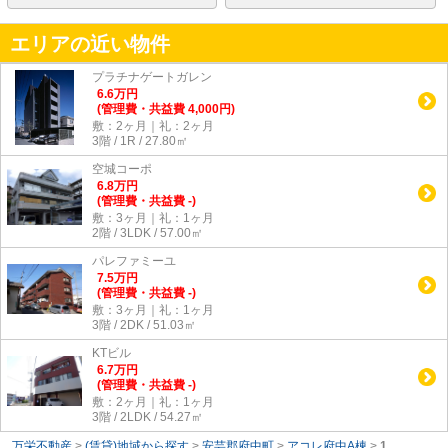
エリアの近い物件
プラチナゲートガレン
6.6
万
円
(管理費・共益費 4,000円)
敷：2ヶ月｜礼：2ヶ月
3階 / 1R / 27.80㎡
空城コーポ
6.8
万
円
(管理費・共益費 -)
敷：3ヶ月｜礼：1ヶ月
2階 / 3LDK / 57.00㎡
パレファミーユ
7.5
万
円
(管理費・共益費 -)
敷：3ヶ月｜礼：1ヶ月
3階 / 2DK / 51.03㎡
KTビル
6.7
万
円
(管理費・共益費 -)
敷：2ヶ月｜礼：1ヶ月
3階 / 2LDK / 54.27㎡
万栄不動産
>
(賃貸)地域から探す
>
安芸郡府中町
>
アコレ府中A棟
>
1