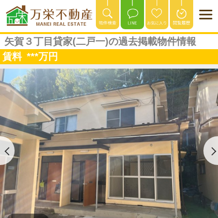
矢賀３丁目貸家(二戸一)の過去掲載物件情報
賃料
***
万円