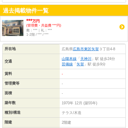
過去掲載物件一覧
***
万円
(管理費・共益費 ***円)
敷：***｜礼：***
1-2階 / *** / ***
所在地
広島県
広島市東区
矢賀
３丁目4-8
山陽本線
「
天神川
」駅 徒歩24分
交通
芸備線
「
矢賀
」駅 徒歩9分
賃料
-
管理費等
-
面積
-
築年数
1970年 12月 (築55年)
種別/構造
テラス/木造
階建
2階建