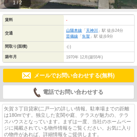
1 / 2
賃料
-
山陽本線
「
天神川
」駅 徒歩24分
交通
芸備線
「
矢賀
」駅 徒歩9分
間取り(面積)
-(-)
築年月
1970年 12月(築55年)
メールでお問い合わせする(無料)
電話でお問い合わせする
矢賀３丁目貸家(二戸一)の詳しい情報。駐車場までの距離
は180mです。独立した玄関や庭、テラスが魅力の、テラ
スハウスとなっています。まずは一度、当社のホームペー
ジに掲載されている物件情報をご覧ください。お気に入り
の物件があれば、詳細情報をご提供します。