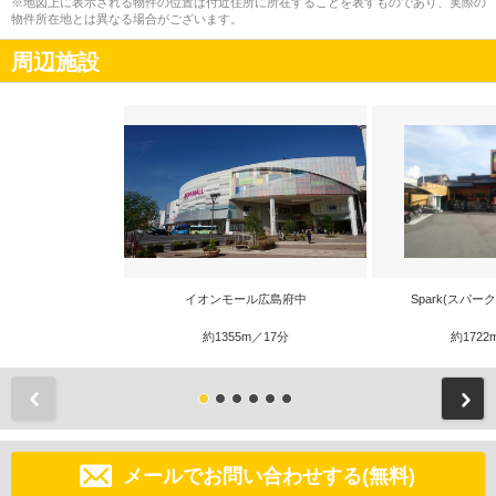
※地図上に表示される物件の位置は付近住所に所在することを表すものであり、実際の
物件所在地とは異なる場合がございます。
周辺施設
イオンモール広島府中
Spark(スパー
約1355m／17分
約1722
前
メールでお問い合わせする(無料)