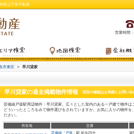
情報は万栄不動産
営業時間：平日
島市東区
>
早川貸家
早川貸家
の過去掲載物件情報
現況の確認はお気軽にお問い合
芸備線戸坂駅周辺物件：早川貸家。広々とした室内のある一戸建て物件は
どういったところをみて物件選びをされていますか。お気に入りの物件を
ださい。
所在地
交通
芸備線
「
戸坂
」駅 徒歩25分
築