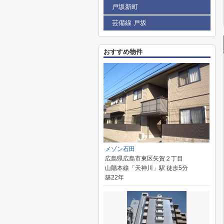
戸坂新町
芸備線 戸坂
おすすめ物件
メゾン石田
広島県広島市東区矢賀２丁目
山陽本線「天神川」駅 徒歩5分
築22年