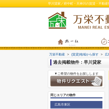
早川貸家／府中町・天神川の賃貸・不動産
万栄不動産
>
(賃貸)地域から探す
>
広
過去掲載物件：早川貸家
▼ご希望の物件をお探しします
同じエリアの物件
広島市東区