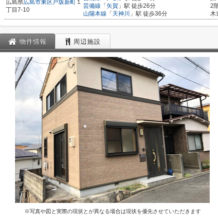
広島県
広島市東区
戸坂新町
１
芸備線
「
矢賀
」駅 徒歩26分
2
丁目7-10
山陽本線
「
天神川
」駅 徒歩36分
木
物件情報
周辺施設
※写真や図と実際の現状とが異なる場合は現状を優先させていただきます