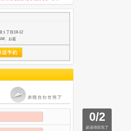
１丁目19-12
始、GW、お盆
0
/
2
必須項目完了