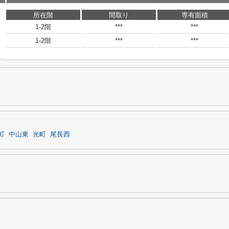
所在階
間取り
専有面積
1-2階
***
***
1-2階
***
***
町
中山東
光町
尾長西