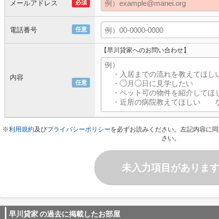
メールアドレス
必須
電話番号
任意
【早川貸家へのお問い合わせ】
内容
任意
※
利用規約
及び
プライバシーポリシー
を必ずお読みください。左記内容に同
さい。
未入力項目がありま
早川貸家
の過去に掲載したお部屋