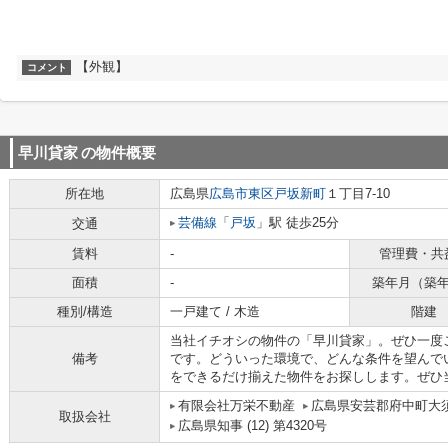
【外観】
コメント
早川貸家
の物件概要
所在地
広島県
広島市東区
戸坂新町
１丁目7-10
芸備線
「
戸坂
」駅 徒歩25分
交通
賃料
-
管理費・共
面積
-
築年月（築
種別/構造
一戸建て / 木造
階建
当社イチオシの物件の「早川貸家」。ぜひ一度
備考
です。どういった環境で、どんな条件を望んで
をできるだけ揃えた物件をお探しします。ぜひ
有限会社万栄不動産
広島県安芸郡府中町大須
取扱会社
広島県知事 (12) 第4320号