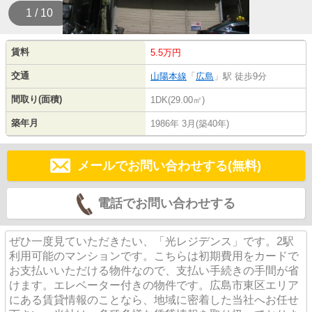
1 / 10
賃料
5.5万円
交通
山陽本線
「
広島
」駅 徒歩9分
間取り(面積)
1DK(29.00㎡)
築年月
1986年 3月(築40年)
メールでお問い合わせする(無料)
電話でお問い合わせする
ぜひ一度見ていただきたい、「光レジデンス」です。2駅
利用可能のマンションです。こちらは初期費用をカードで
お支払いいただける物件なので、支払い手続きの手間が省
けます。エレベーター付きの物件です。広島市東区エリア
にある賃貸情報のことなら、地域に密着した当社へお任せ