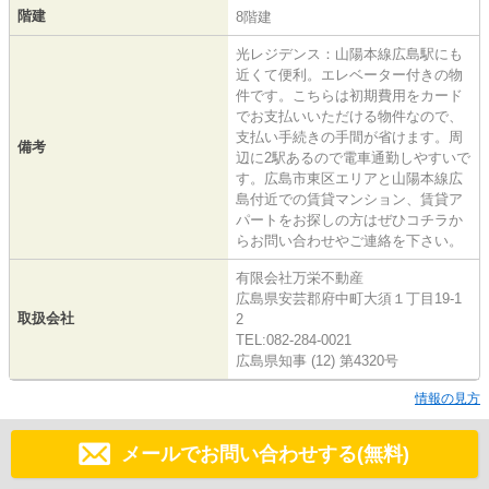
階建
8階建
光レジデンス：山陽本線広島駅にも
近くて便利。エレベーター付きの物
件です。こちらは初期費用をカード
でお支払いいただける物件なので、
支払い手続きの手間が省けます。周
備考
辺に2駅あるので電車通勤しやすいで
す。広島市東区エリアと山陽本線広
島付近での賃貸マンション、賃貸ア
パートをお探しの方はぜひコチラか
らお問い合わせやご連絡を下さい。
有限会社万栄不動産
広島県安芸郡府中町大須１丁目19-1
取扱会社
2
TEL:082-284-0021
広島県知事 (12) 第4320号
情報の見方
メールでお問い合わせする(無料)