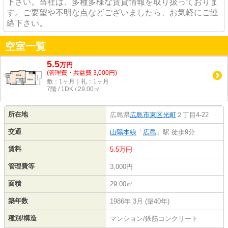
下さい。当社は、多種多様な賃貸情報を取り扱っておりま
す。ご要望や不明な点などございましたら、お気軽にご連
絡下さい。
空室一覧
5.5
万
円
(管理費・共益費 3,000円)
敷：1ヶ月｜礼：1ヶ月
7階 / 1DK / 29.00㎡
所在地
広島県
広島市東区
光町
２丁目4-22
交通
山陽本線
「
広島
」駅 徒歩9分
賃料
5.5万円
管理費等
3,000円
面積
29.00㎡
築年数
1986年 3月 (築40年)
種別/構造
マンション/鉄筋コンクリート