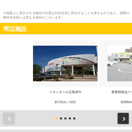
※地図上に表示される物件の位置は付近住所に所在することを表すものであり、実際の
物件所在地とは異なる場合がございます。
周辺施設
イオンモール広島府中
業務用食品ス
約731m／10分
約896
前