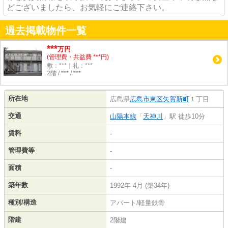
どございましたら、お気軽にご連絡下さい。
過去掲載物件一覧
***
万円
(管理費・共益費 ***円)
敷：***｜礼：***
2階 / *** / ***
所在地
広島県
広島市東区
矢賀新町
１丁目
交通
山陽本線
「
天神川
」駅 徒歩10分
賃料
-
管理費等
-
面積
-
築年数
1992年 4月 (築34年)
種別/構造
アパート/軽量鉄骨
階建
2階建