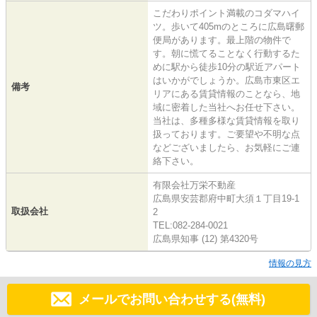
こだわりポイント満載のコダマハイ
ツ。歩いて405mのところに広島曙郵
便局があります。最上階の物件で
す。朝に慌てることなく行動するた
めに駅から徒歩10分の駅近アパート
はいかがでしょうか。広島市東区エ
備考
リアにある賃貸情報のことなら、地
域に密着した当社へお任せ下さい。
当社は、多種多様な賃貸情報を取り
扱っております。ご要望や不明な点
などございましたら、お気軽にご連
絡下さい。
有限会社万栄不動産
広島県安芸郡府中町大須１丁目19-1
取扱会社
2
TEL:082-284-0021
広島県知事 (12) 第4320号
情報の見方
メールでお問い合わせする(無料)