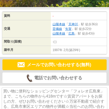
賃料
-
山陽本線
「
天神川
」駅 徒歩36分
交通
芸備線
「
矢賀
」駅 徒歩22分
山陽本線
「
広島
」駅 徒歩43分
間取り(面積)
-(-)
築年月
1997年 2月(築29年)
メールでお問い合わせする(無料)
電話でお問い合わせする
買い物に便利なショッピングセンター「フォレオ広島東」
まで、こちらの物件から418mです☆賃貸アパートをお探
しの方、ぜひお問い合わせください☆万栄不動産で紹介す
る、広島市東区エリアの物件が満載☆当社へのお問い合わ