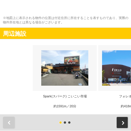
※地図上に表示される物件の位置は付近住所に所在することを表すものであり、実際の
物件所在地とは異なる場合がございます。
周辺施設
Spark(スパーク) こいこい市場
フォレ
約1591m／20分
約418
前