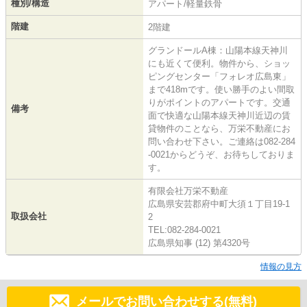
種別/構造
アパート/軽量鉄骨
階建
2階建
グランドールA棟：山陽本線天神川
にも近くて便利。物件から、ショッ
ピングセンター「フォレオ広島東」
まで418mです。使い勝手のよい間取
りがポイントのアパートです。交通
備考
面で快適な山陽本線天神川近辺の賃
貸物件のことなら、万栄不動産にお
問い合わせ下さい。ご連絡は082-284
-0021からどうぞ、お待ちしておりま
す。
有限会社万栄不動産
広島県安芸郡府中町大須１丁目19-1
取扱会社
2
TEL:082-284-0021
広島県知事 (12) 第4320号
情報の見方
メールでお問い合わせする(無料)