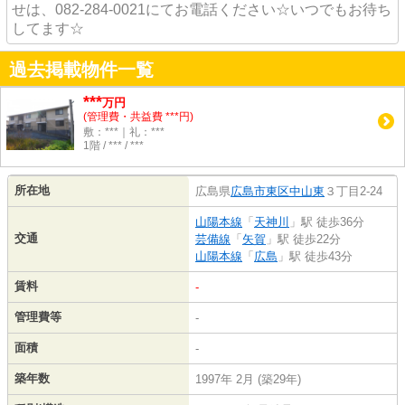
せは、082-284-0021にてお電話ください☆いつでもお待ち
してます☆
過去掲載物件一覧
***
万円
(管理費・共益費 ***円)
敷：***｜礼：***
1階 / *** / ***
所在地
広島県
広島市東区
中山東
３丁目2-24
山陽本線
「
天神川
」駅 徒歩36分
交通
芸備線
「
矢賀
」駅 徒歩22分
山陽本線
「
広島
」駅 徒歩43分
賃料
-
管理費等
-
面積
-
築年数
1997年 2月 (築29年)