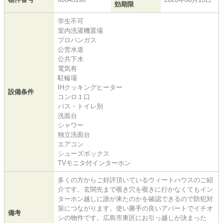
効期限
学生不可
室内洗濯機置場
プロパンガス
公営水道
公共下水
電気有
駐輪場
IHクッキングヒーター
設備条件
コンロ１口
バス・トイレ別
洗面台
シャワー
独立洗面台
エアコン
シューズボックス
TVモニタ付インターホン
多くの方からご好評頂いているウィートハウスのご紹
介です。玄関先まで覗き穴を覗きに行かなくてもイン
ターホン越しに誰が来たのかを確認できるので防犯対
策につながります。使い勝手の良いアパートでイチオ
備考
シの物件です。広島市東区にお引っ越しが決まった