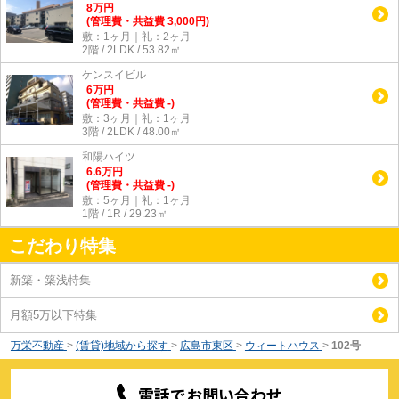
8
万
円
(管理費・共益費 3,000円)
敷：1ヶ月｜礼：2ヶ月
2階 / 2LDK / 53.82㎡
ケンスイビル
6
万
円
(管理費・共益費 -)
敷：3ヶ月｜礼：1ヶ月
3階 / 2LDK / 48.00㎡
和陽ハイツ
6.6
万
円
(管理費・共益費 -)
敷：5ヶ月｜礼：1ヶ月
1階 / 1R / 29.23㎡
こだわり特集
新築・築浅特集
月額5万以下特集
万栄不動産
>
(賃貸)地域から探す
>
広島市東区
>
ウィートハウス
>
102号
電話でお問い合わせ