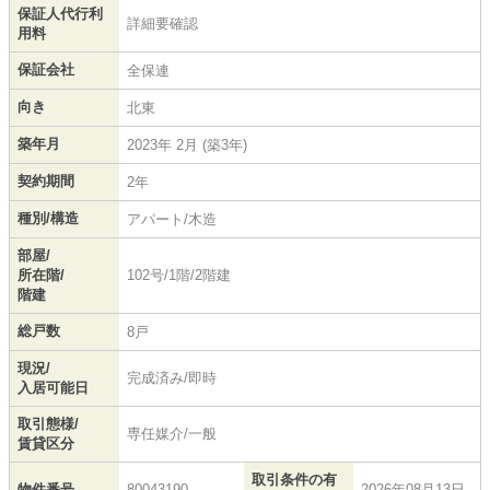
保証人代行利
詳細要確認
用料
保証会社
全保連
向き
北東
築年月
2023年 2月 (築3年)
契約期間
2年
種別/構造
アパート/木造
部屋/
所在階/
102号/1階/2階建
階建
総戸数
8戸
現況/
完成済み/即時
入居可能日
取引態様/
専任媒介/一般
賃貸区分
取引条件の有
物件番号
80043190
2026年08月13日