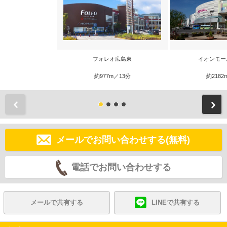
フォレオ広島東
イオンモー
約977m／13分
約2182
前
メールでお問い合わせする(無料)
電話でお問い合わせする
メールで共有する
LINEで共有する