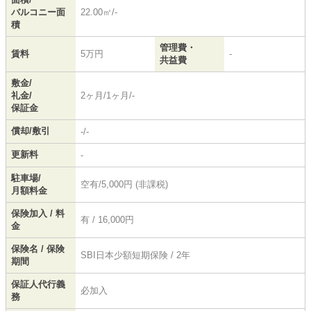
バルコニー面
22.00㎡/-
積
管理費・
賃料
5万円
-
共益費
敷金/
礼金/
2ヶ月/1ヶ月/-
保証金
償却/敷引
-/-
更新料
-
駐車場/
空有/5,000円 (非課税)
月額料金
保険加入 / 料
有 / 16,000円
金
保険名 / 保険
SBI日本少額短期保険 / 2年
期間
保証人代行義
必加入
務