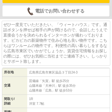
電話でお問い合わせする
ぜひ一度見ていただきたい、「ウィートハウス」です。通
話ボタンを押せば相手の声が聞けるので、会話したうえで
直接会うかを決められるインターホンが備わっておりま
す。ピカピカの新築物件で住み心地も良い物件です。こち
らはワンルームの物件です。利便性の高い暮らしをするな
ら広島市東区でいかがでしょうか。賃貸住宅情報をお探し
の際には、ぜひお気軽に当社までご連絡下さい。しっかり
とサポート致します。
所在地
広島県
広島市東区
温品
３丁目24-3
芸備線
「
矢賀
」駅 徒歩25分
交通
山陽本線
「
天神川
」駅 徒歩35分
山陽本線
「
広島
」駅 徒歩53分
間取り/
1R
詳細
洋室 7.7帖
面積/