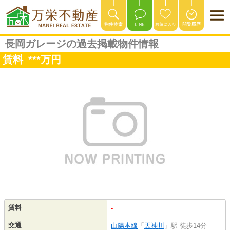
長岡ガレージの過去掲載物件情報
賃料
***
万円
賃料
-
交通
山陽本線
「
天神川
」駅 徒歩14分