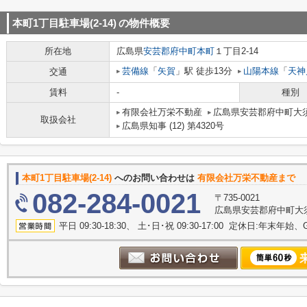
本町1丁目駐車場(2-14)
の物件概要
所在地
広島県
安芸郡府中町
本町
１丁目2-14
芸備線
「
矢賀
」駅 徒歩13分
山陽本線
「
天神
交通
賃料
-
種別
有限会社万栄不動産
広島県安芸郡府中町大須
取扱会社
広島県知事 (12) 第4320号
本町1丁目駐車場(2-14)
へのお問い合わせは
有限会社万栄不動産まで
082-284-0021
〒735-0021
広島県安芸郡府中町大須
平日 09:30-18:30、 土･日･祝 09:30-17:00 定休日:年末年