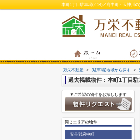
本町1丁目駐車場(2-14)／府中町・天神
万栄不動産
>
(駐車場)地域から探す
>
過去掲載物件：本町1丁目駐車場
▼ご希望の物件をお探しします
同じエリアの物件
安芸郡府中町