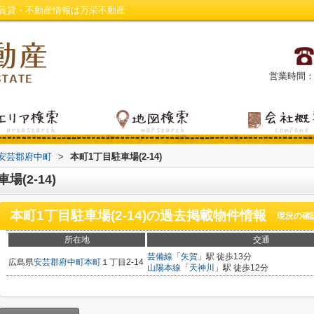
川の賃貸・不動産情報は万栄不動産
営業時間：平日
安芸郡府中町
>
本町1丁目駐車場(2-14)
(2-14)
本町1丁目駐車場(2-14)
の過去掲載物件情報
現況の確
所在地
交通
芸備線
「
矢賀
」駅 徒歩13分
広島県
安芸郡府中町
本町
１丁目2-14
山陽本線
「
天神川
」駅 徒歩12分