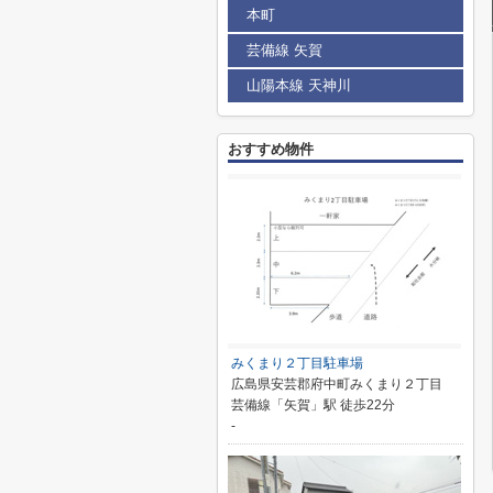
本町
芸備線 矢賀
山陽本線 天神川
おすすめ物件
みくまり２丁目駐車場
広島県安芸郡府中町みくまり２丁目
芸備線「矢賀」駅 徒歩22分
-