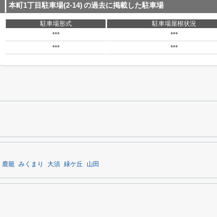
本町1丁目駐車場(2-14)
の過去に掲載した駐車場
駐車場形式
駐車場屋根状況
***
***
***
***
鹿籠
みくまり
大須
緑ケ丘
山田