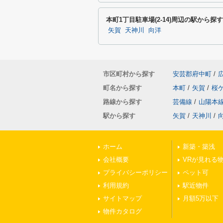
本町1丁目駐車場(2-14)周辺の駅から探す
矢賀
天神川
向洋
市区町村から探す
安芸郡府中町
/
町名から探す
本町
/
矢賀
/
桜
路線から探す
芸備線
/
山陽本
駅から探す
矢賀
/
天神川
/
ホーム
新築・築浅
会社概要
VRが見れる
プライバシーポリシー
ペット可
利用規約
駅近物件
サイトマップ
月額5万以下
物件カタログ