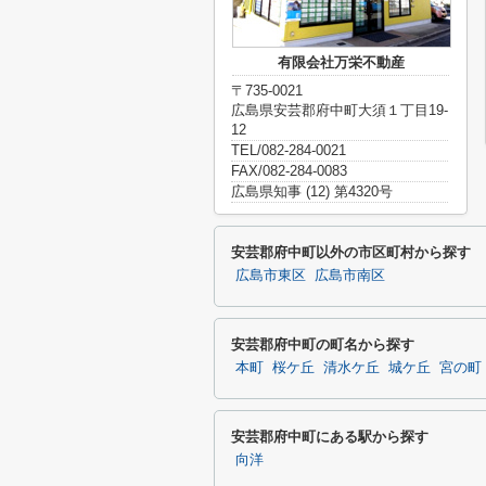
有限会社万栄不動産
〒735-0021
広島県安芸郡府中町大須１丁目19-
12
TEL/082-284-0021
FAX/082-284-0083
広島県知事 (12) 第4320号
安芸郡府中町以外の市区町村から探す
広島市東区
広島市南区
安芸郡府中町の町名から探す
本町
桜ケ丘
清水ケ丘
城ケ丘
宮の町
安芸郡府中町にある駅から探す
向洋