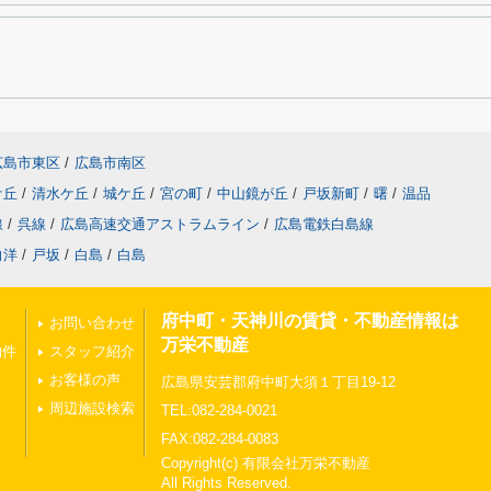
広島市東区
/
広島市南区
ケ丘
/
清水ケ丘
/
城ケ丘
/
宮の町
/
中山鏡が丘
/
戸坂新町
/
曙
/
温品
線
/
呉線
/
広島高速交通アストラムライン
/
広島電鉄白島線
向洋
/
戸坂
/
白島
/
白島
府中町・天神川の賃貸・不動産情報は
お問い合わせ
万栄不動産
物件
スタッフ紹介
お客様の声
広島県安芸郡府中町大須１丁目19-12
周辺施設検索
TEL:082-284-0021
FAX:082-284-0083
Copyright(c) 有限会社万栄不動産
All Rights Reserved.