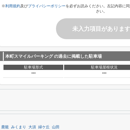
※
利用規約
及び
プライバシーポリシー
を必ずお読みください。左記内容に同
さい。
未入力項目がありま
本町スマイルパーキング
の過去に掲載した駐車場
駐車場形式
駐車場屋根状況
***
***
鹿籠
みくまり
大須
緑ケ丘
山田