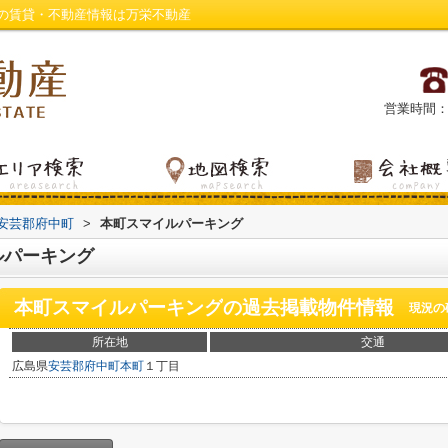
の賃貸・不動産情報は万栄不動産
営業時間：平日
安芸郡府中町
>
本町スマイルパーキング
ルパーキング
本町スマイルパーキング
の過去掲載物件情報
現況の
所在地
交通
広島県
安芸郡府中町
本町
１丁目