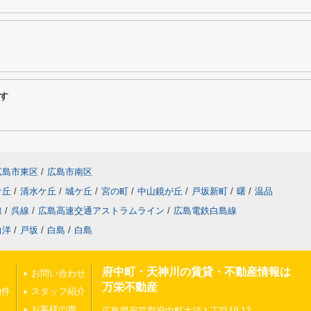
す
広島市東区
/
広島市南区
ケ丘
/
清水ケ丘
/
城ケ丘
/
宮の町
/
中山鏡が丘
/
戸坂新町
/
曙
/
温品
線
/
呉線
/
広島高速交通アストラムライン
/
広島電鉄白島線
向洋
/
戸坂
/
白島
/
白島
府中町・天神川の賃貸・不動産情報は
お問い合わせ
万栄不動産
物件
スタッフ紹介
お客様の声
広島県安芸郡府中町大須１丁目19-12