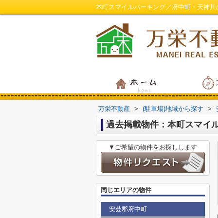
本町スマイルパーキング／府中町・天神川
万栄不動産
>
(駐車場)地域から探す
>
過去掲載物件：本町スマイ
▼ご希望の物件をお探しします
同じエリアの物件
安芸郡府中町