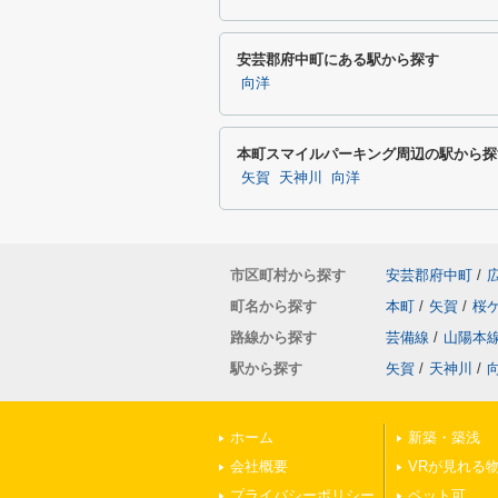
安芸郡府中町にある駅から探す
向洋
本町スマイルパーキング周辺の駅から探
矢賀
天神川
向洋
市区町村から探す
安芸郡府中町
/
町名から探す
本町
/
矢賀
/
桜
路線から探す
芸備線
/
山陽本
駅から探す
矢賀
/
天神川
/
ホーム
新築・築浅
会社概要
VRが見れる
プライバシーポリシー
ペット可