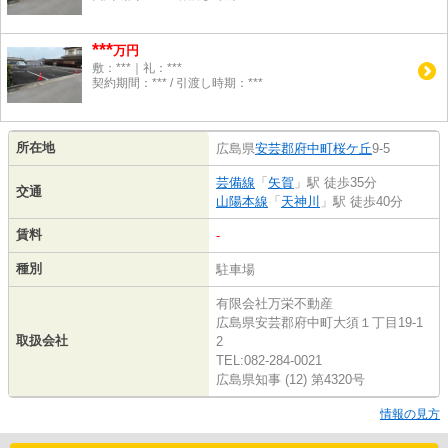
***
万円
敷：***｜礼：***
契約期間：*** / 引渡し時期：***
所在地
広島県
安芸郡府中町
桜ケ丘
9-5
芸備線
「
矢賀
」駅 徒歩35分
交通
山陽本線
「
天神川
」駅 徒歩40分
賃料
-
種別
駐車場
有限会社万栄不動産
広島県安芸郡府中町大須１丁目19-1
取扱会社
2
TEL:082-284-0021
広島県知事 (12) 第4320号
情報の見方