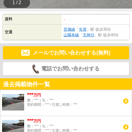
1 / 2
賃料
-
芸備線
「
矢賀
」駅 徒歩35分
交通
山陽本線
「
天神川
」駅 徒歩40分
メールでお問い合わせする(無料)
電話でお問い合わせする
過去掲載物件一覧
***
万円
敷：***｜礼：***
契約期間：*** / 引渡し時期：***
***
万円
敷：***｜礼：***
契約期間：*** / 引渡し時期：***