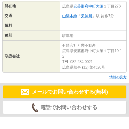
所在地
広島県
安芸郡府中町
大須
１丁目278
交通
山陽本線
「
天神川
」駅 徒歩7分
賃料
-
種別
駐車場
有限会社万栄不動産
広島県安芸郡府中町大須１丁目19-1
取扱会社
2
TEL:082-284-0021
広島県知事 (12) 第4320号
情報の見方
メールでお問い合わせする(無料)
電話でお問い合わせする