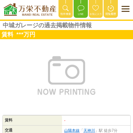
中城ガレージの過去掲載物件情報
賃料
***
万円
賃料
-
交通
山陽本線
「
天神川
」駅 徒歩7分