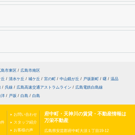
広島市東区
/
広島市南区
ケ丘
/
清水ケ丘
/
城ケ丘
/
宮の町
/
中山鏡が丘
/
戸坂新町
/
曙
/
温品
線
/
呉線
/
広島高速交通アストラムライン
/
広島電鉄白島線
向洋
/
戸坂
/
白島
/
白島
府中町・天神川の賃貸・不動産情報は
お問い合わせ
万栄不動産
物件
スタッフ紹介
お客様の声
広島県安芸郡府中町大須１丁目19-12