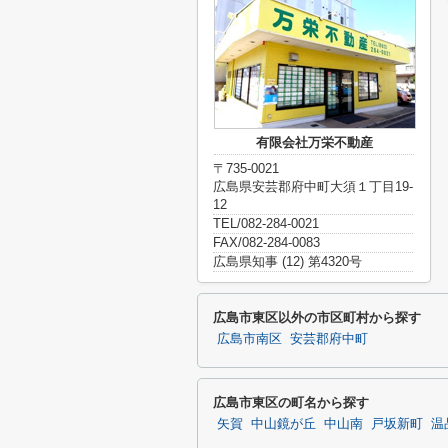
有限会社万栄不動産
〒735-0021
広島県安芸郡府中町大須１丁目19-
12
TEL/082-284-0021
FAX/082-284-0083
広島県知事 (12) 第4320号
広島市東区以外の市区町村から探す
広島市南区
安芸郡府中町
広島市東区の町名から探す
矢賀
中山鏡が丘
中山南
戸坂新町
温