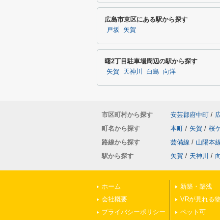
広島市東区にある駅から探す
戸坂
矢賀
曙2丁目駐車場周辺の駅から探す
矢賀
天神川
白島
向洋
市区町村から探す
安芸郡府中町
/
町名から探す
本町
/
矢賀
/
桜
路線から探す
芸備線
/
山陽本
駅から探す
矢賀
/
天神川
/
ホーム
新築・築浅
会社概要
VRが見れる
プライバシーポリシー
ペット可