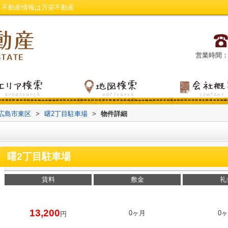
・不動産情報は万栄不動産
営業時間：平日
広島市東区
>
曙2丁目駐車場
>
物件詳細
曙2丁目駐車場
賃料
敷金
礼
13,200
0ヶ月
0
円