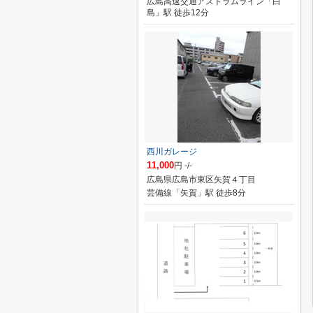
広島高速交通アストラムライン「白
島」駅 徒歩12分
西川ガレージ
11,000
円 -/-
広島県広島市東区矢賀４丁目
芸備線「矢賀」駅 徒歩8分