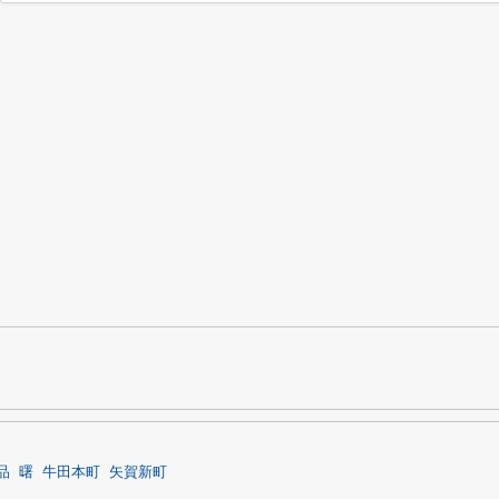
品
曙
牛田本町
矢賀新町