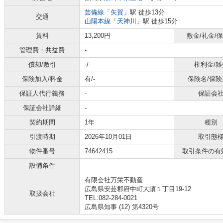
芸備線
「
矢賀
」駅 徒歩13分
交通
山陽本線
「
天神川
」駅 徒歩15分
賃料
13,200円
敷金/礼金/
管理費・共益費
-
償却/敷引
-/-
権利金/雑
保険加入/料金
有/-
保険名/保険
保証人代行義務
-
保証会
保証会社詳細
-
契約期間
1年
種別
引渡時期
2026年10月01日
取引態
物件番号
74642415
取引条件の有
設備条件
有限会社万栄不動産
広島県安芸郡府中町大須１丁目19-12
取扱会社
TEL:082-284-0021
広島県知事 (12) 第4320号