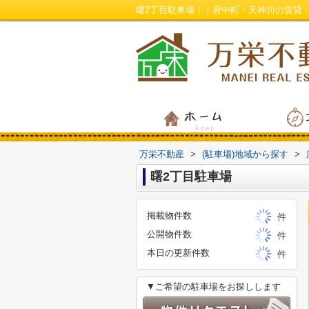
曙2丁目駐車場｜｜府中町・天神川の賃貸
万栄不動産
>
(駐車場)地域から探す
>
曙2丁目駐車場
掲載物件数
件
公開物件数
件
本日の更新件数
件
▼ご希望の駐車場をお探しします