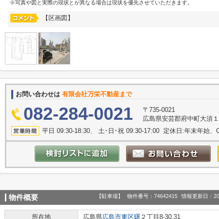
※写真や図と実際の現状とが異なる場合は現状を優先させていただきます。
【区画図】
お問い合わせは
有限会社万栄不動産まで
082-284-0021
〒735-0021
広島県安芸郡府中町大須１丁
平日 09:30-18:30、 土･日･祝 09:30-17:00 定休日:年末年
【駐車場】
物件番号：74642415
情報更新日：20
物件概要
所在地
広島県
広島市東区
曙
２丁目8-30,31