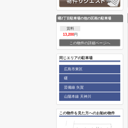
曙2丁目駐車場
の他の区画の駐車場
賃料
13,200
円
この物件の詳細ページへ
同じエリアの駐車場
広島市東区
曙
芸備線 矢賀
山陽本線 天神川
この物件を見た方へのお勧め物件