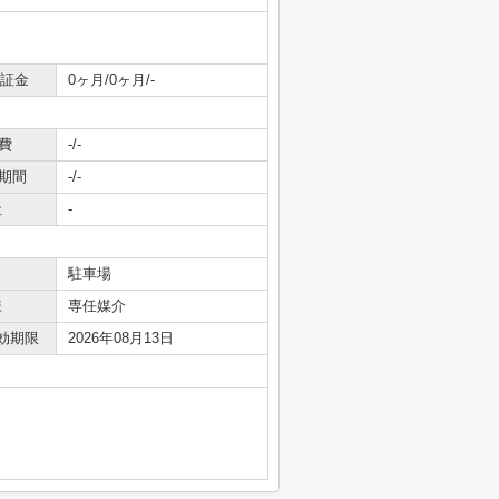
保証金
0ヶ月/0ヶ月/-
費
-/-
期間
-/-
社
-
駐車場
様
専任媒介
効期限
2026年08月13日