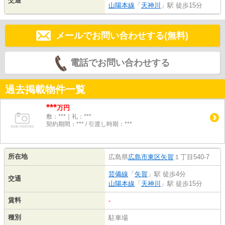
交通
山陽本線
「
天神川
」駅 徒歩15分
メールでお問い合わせする(無料)
電話でお問い合わせする
過去掲載物件一覧
***
万円
敷：***｜礼：***
契約期間：*** / 引渡し時期：***
所在地
広島県
広島市東区
矢賀
１丁目540-7
芸備線
「
矢賀
」駅 徒歩4分
交通
山陽本線
「
天神川
」駅 徒歩15分
賃料
-
種別
駐車場