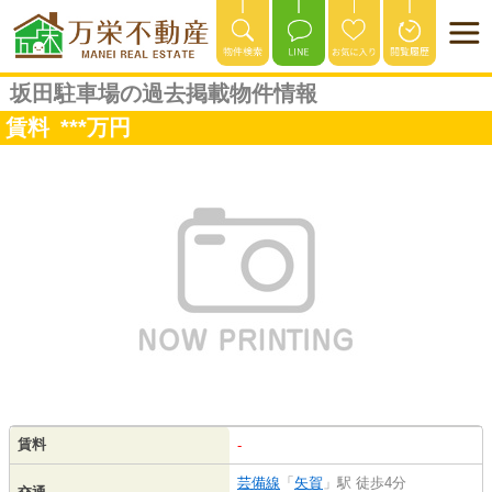
坂田駐車場の過去掲載物件情報
賃料
***
万円
賃料
-
芸備線
「
矢賀
」駅 徒歩4分