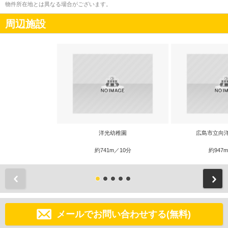
物件所在地とは異なる場合がございます。
周辺施設
洋光幼稚園
広島市立向
約741m／10分
約947
前
メールでお問い合わせする(無料)