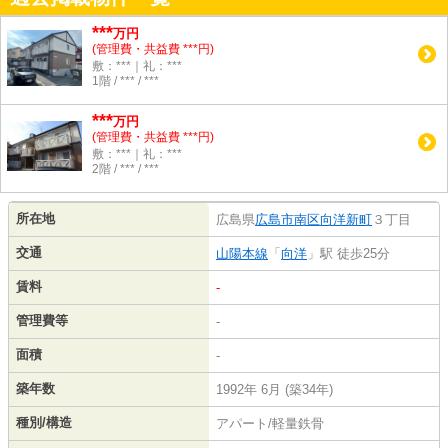
***
万円
(管理費・共益費 ***円)
敷：***｜礼：***
1階 / *** / ***
***
万円
(管理費・共益費 ***円)
敷：***｜礼：***
2階 / *** / ***
所在地
広島県
広島市南区
向洋新町
３丁目
交通
山陽本線
「
向洋
」駅 徒歩25分
賃料
-
管理費等
-
面積
-
築年数
1992年 6月 (築34年)
種別/構造
アパート/軽量鉄骨