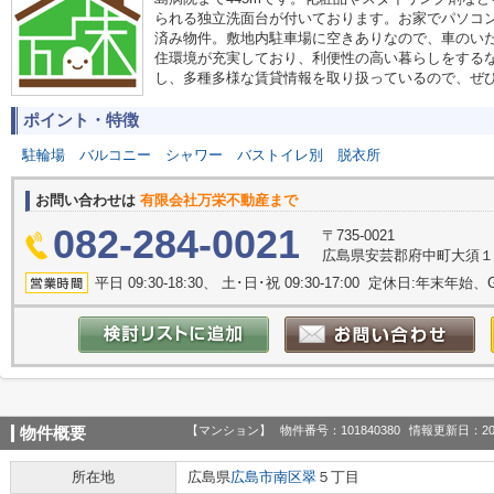
られる独立洗面台が付いております。お家でパソコ
済み物件。敷地内駐車場に空きありなので、車のい
住環境が充実しており、利便性の高い暮らしをする
し、多種多様な賃貸情報を取り扱っているので、ぜ
ポイント・特徴
駐輪場
バルコニー
シャワー
バストイレ別
脱衣所
お問い合わせは
有限会社万栄不動産まで
082-284-0021
〒735-0021
広島県安芸郡府中町大須１丁
平日 09:30-18:30、 土･日･祝 09:30-17:00 定休日:年末年
【マンション】
物件番号：101840380
情報更新日：20
物件概要
所在地
広島県
広島市南区
翠
５丁目