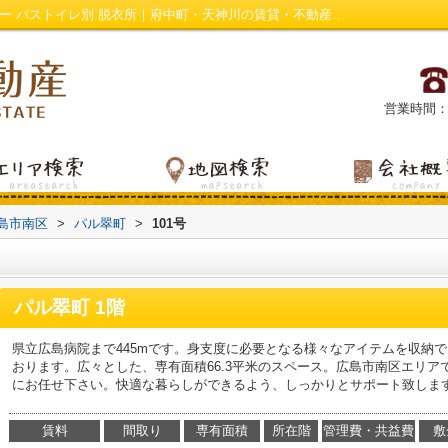
パル翠町101号｜駐輪場 バルコニー シャワー バストイレ別 脱衣所｜府中町・天神川の賃貸・不動産情報は万栄不動産
営業時間：平日
島市南区
>
パル翠町
>
101号
パル翠町 1階
県立広島病院まで445mです。身支度に必要となる様々なアイテムを収納
おります。広々とした、専有面積66.3平米のスペース。広島市南区エリ
にお任せ下さい。快適な暮らしができるよう、しっかりとサポート致しま
賃料
間取り
専有面積
所在階
管理費・共益費
敷