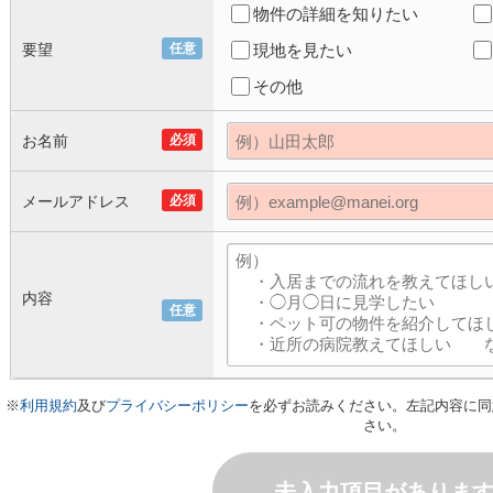
物件の詳細を知りたい
要望
任意
現地を見たい
その他
お名前
必須
メールアドレス
必須
内容
任意
※
利用規約
及び
プライバシーポリシー
を必ずお読みください。左記内容に同
さい。
未入力項目がありま