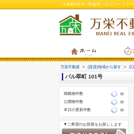
万栄不動産
>
(賃貸)地域から探す
>
広
パル翠町 101号
掲載物件数
件
公開物件数
件
本日の更新件数
件
▼ご希望のお部屋をお探しします