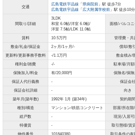
広島電鉄宇品線
「
県病院前
」駅 徒歩7分
交通
広島電鉄宇品線
「
広大附属学校前
」駅 徒歩10分
3LDK
間取り/詳細
和室 6.0帖
/
洋室 6.0帖
/
面積/バルコ
洋室 7.5帖
/
LDK 11.0帖
賃料
10.5万円
管理費・共
敷金/礼金/保証金
2ヶ月/1ヶ月/-
償却/敷
更新料/更新事務手数料
-/1.1万円
敷金積み
権利金/雑費
-/-
駐車場/月額
保険加入/料金
有/20,000円
保険名/保険
保証人代行義務
-
保証会
保証会社詳細
-
向き
築年月(築年数)
1992年 1月 (築34年)
契約期
種別/構造
マンション/鉄筋コンクリート
部屋/所在階
総戸数
-
現況/入居可
特優賃
-
取引態様/賃
物件番号
101840380
取引条件の有