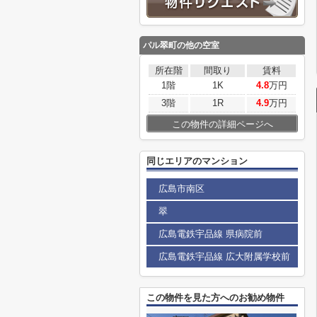
パル翠町
の他の空室
所在階
間取り
賃料
1階
1K
4.8
万円
3階
1R
4.9
万円
この物件の詳細ページへ
同じエリアのマンション
広島市南区
翠
広島電鉄宇品線 県病院前
広島電鉄宇品線 広大附属学校前
この物件を見た方へのお勧め物件