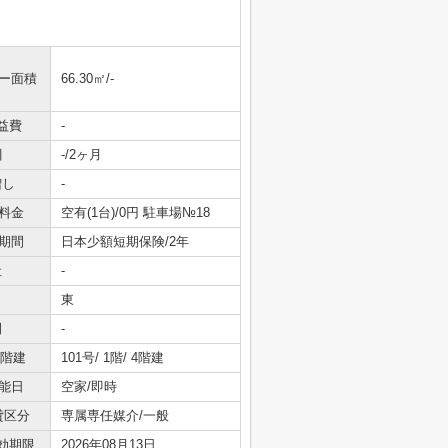
ニー面積
66.30㎡/-
益費
-
引
-/2ヶ月
増し
-
料金
空有(1台)/0円 駐車場№18
期間
日本少額短期保険/2年
社
-
東
間
-
/階建
101号/ 1階/ 4階建
能日
空家/即時
貸区分
専属専任媒介/一般
効期限
2026年08月13日