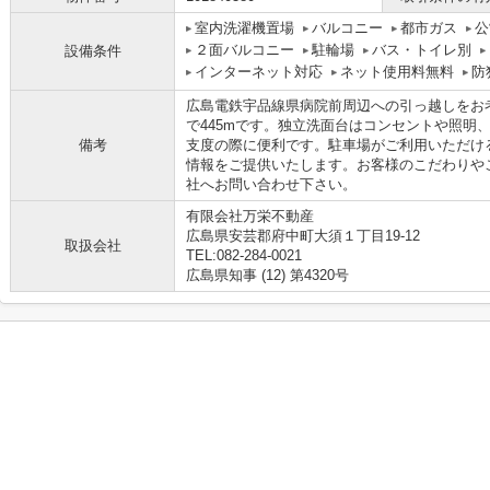
室内洗濯機置場
バルコニー
都市ガス
公
２面バルコニー
駐輪場
バス・トイレ別
設備条件
インターネット対応
ネット使用料無料
防
広島電鉄宇品線県病院前周辺への引っ越しをお
で445mです。独立洗面台はコンセントや照明
備考
支度の際に便利です。駐車場がご利用いただけ
情報をご提供いたします。お客様のこだわりや
社へお問い合わせ下さい。
有限会社万栄不動産
広島県安芸郡府中町大須１丁目19-12
取扱会社
TEL:082-284-0021
広島県知事 (12) 第4320号