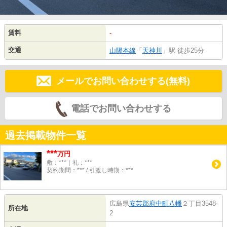
賃料
-
交通
山陽本線
「
天神川
」駅 徒歩25分
メールでお問い合わせする(無料)
電話でお問い合わせする
過去掲載物件一覧
***
万円
敷：***｜礼：***
契約期間：*** / 引渡し時期：***
広島県
安芸郡府中町
八幡
２丁目3548-
所在地
2