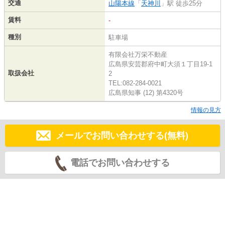
交通
山陽本線
「
天神川
」駅 徒歩25分
賃料
-
種別
駐車場
有限会社万栄不動産
広島県安芸郡府中町大須１丁目19-1
取扱会社
2
TEL:082-284-0021
広島県知事 (12) 第4320号
情報の見方
メールでお問い合わせする(無料)
電話でお問い合わせする