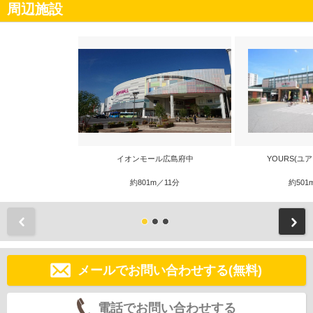
周辺施設
イオンモール広島府中
YOURS(ユ
約801m／11分
約501
前
メールでお問い合わせする(無料)
電話でお問い合わせする