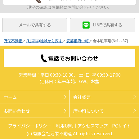
現況の確認はお気軽にお問い合わせください。
メールで共有する
LINEで共有する
万栄不動産
>
(駐車場)地域から探す
>
安芸郡府中町
>
倉本駐車場(№1～37)
電話でお問い合わせ
営業時間：平日 09:30-18:30、 土･日･祝 09:30-17:00
定休日：年末年始、GW、お盆
ホーム
会社概要
お問い合わせ
府中町について
プライバシーポリシー
利用規約
アクセスマップ
PCサイト
(c) 有限会社万栄不動産 All rights reserved.