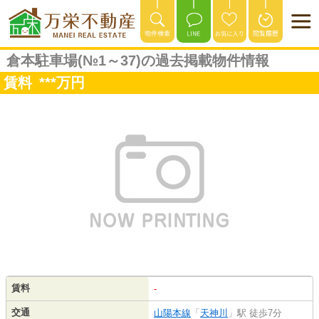
倉本駐車場(№1～37)の過去掲載物件情報
賃料
***
万円
賃料
-
交通
山陽本線
「
天神川
」駅 徒歩7分