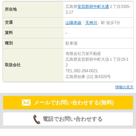
広島県
安芸郡府中町
大通
２丁目3305-
所在地
3,17
交通
山陽本線
「
天神川
」駅 徒歩7分
賃料
-
種別
駐車場
有限会社万栄不動産
広島県安芸郡府中町大須１丁目19-1
取扱会社
2
TEL:082-284-0021
広島県知事 (12) 第4320号
情報の見方
メールでお問い合わせする(無料)
電話でお問い合わせする