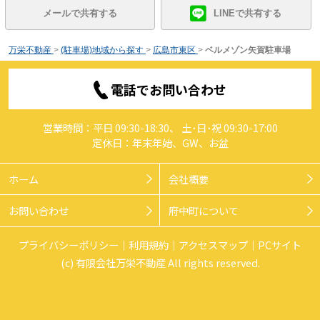
メールで共有する
LINEで共有する
万栄不動産
>
(駐車場)地域から探す
>
広島市東区
>
ベルメゾン矢賀駐車場
電話でお問い合わせ
営業時間：平日 09:30-18:30、 土･日･祝 09:30-17:00
定休日：年末年始、GW、お盆
ホーム
会社概要
お問い合わせ
府中町について
プライバシーポリシー
利用規約
アクセスマップ
PCサイト
(c) 有限会社万栄不動産 All rights reserved.