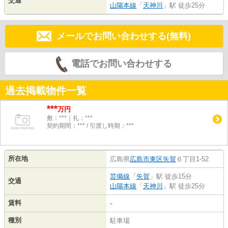
交通
山陽本線
「
天神川
」駅 徒歩25分
メールでお問い合わせする(無料)
電話でお問い合わせする
過去掲載物件一覧
***
万円
敷：***｜礼：***
契約期間：*** / 引渡し時期：***
所在地
広島県
広島市東区
矢賀
６丁目1-52
芸備線
「
矢賀
」駅 徒歩15分
交通
山陽本線
「
天神川
」駅 徒歩25分
賃料
-
種別
駐車場