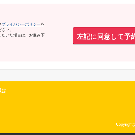
び
プライバシーポリシー
を
ださい。
左記に同意して予
ただいた場合は、お進み下
報は
Copyrigh