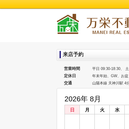
来店予約
営業時間
平日 09:30-18:30、 土
定休日
年末年始、GW、お盆
交通
山陽本線 天神川駅 4
2026年 8月
日
月
火
水
26
27
28
29