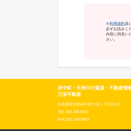
※
利用規約
及
必ずお読みく
内容に同意い
さい。
府中町・天神川の賃貸・不動産情
万栄不動産
広島県安芸郡府中町大須１丁目19-12
TEL:082-284-0021
FAX:082-284-0083