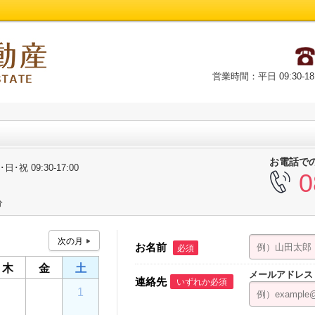
営業時間：平日 09:30-18
お電話で
･日･祝 09:30-17:00
0
分
お名前
必須
木
金
土
メールアドレス
連絡先
いずれか必須
30
31
1