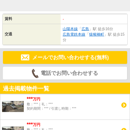
賃料
-
山陽本線
「
広島
」駅 徒歩16分
交通
広島電鉄本線
「
猿猴橋町
」駅 徒歩15
分
メールでお問い合わせする(無料)
電話でお問い合わせする
過去掲載物件一覧
***
万円
敷：***｜礼：***
契約期間：*** / 引渡し時期：***
***
万円
敷：***｜礼：***