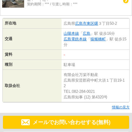
契約期間：*** / 引渡し時期：***
所在地
広島県
広島市東区
曙
３丁目50-2
山陽本線
「
広島
」駅 徒歩16分
交通
広島電鉄本線
「
猿猴橋町
」駅 徒歩15
分
賃料
-
種別
駐車場
有限会社万栄不動産
広島県安芸郡府中町大須１丁目19-1
取扱会社
2
TEL:082-284-0021
広島県知事 (12) 第4320号
情報の見方
メールでお問い合わせする(無料)