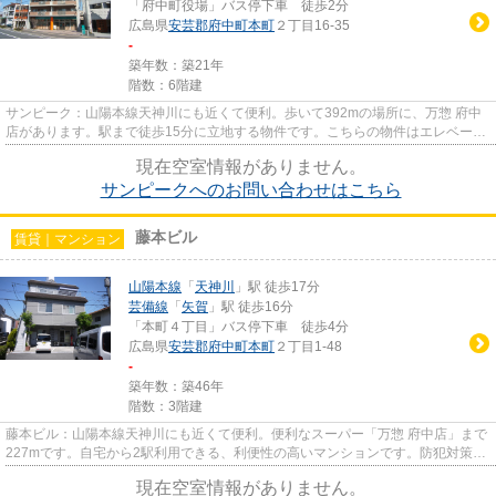
「府中町役場」バス停下車 徒歩2分
広島県
安芸郡府中町
本町
２丁目16-35
-
築年数：築21年
階数：6階建
サンピーク：山陽本線天神川にも近くて便利。歩いて392mの場所に、万惣 府中
店があります。駅まで徒歩15分に立地する物件です。こちらの物件はエレベータ
ー付きです。できるだけ早めに...
現在空室情報がありません。
サンピークへのお問い合わせはこちら
藤本ビル
賃貸｜マンション
山陽本線
「
天神川
」駅 徒歩17分
芸備線
「
矢賀
」駅 徒歩16分
「本町４丁目」バス停下車 徒歩4分
広島県
安芸郡府中町
本町
２丁目1-48
-
築年数：築46年
階数：3階建
藤本ビル：山陽本線天神川にも近くて便利。便利なスーパー「万惣 府中店」まで
227mです。自宅から2駅利用できる、利便性の高いマンションです。防犯対策も
バッチリなマンションタイプ...
現在空室情報がありません。