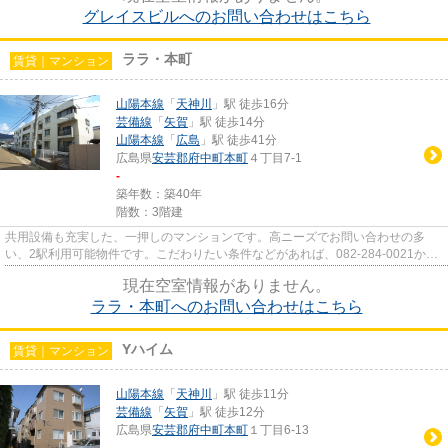
グレイスビルへのお問い合わせはこちら
ララ・本町
賃貸｜マンション
山陽本線
「
天神川
」駅 徒歩16分
芸備線
「
矢賀
」駅 徒歩14分
山陽本線
「
広島
」駅 徒歩41分
広島県
安芸郡府中町
本町
４丁目7-1
-
築年数：築40年
階数：3階建
共用設備も充実した、一押しのマンションです。高ニーズでお問い合わせの多
い、2駅利用可能物件です。こだわりたい条件などがあれば、082-284-0021から
万栄不動産スタッフまでお伝えく...
現在空室情報がありません。
ララ・本町へのお問い合わせはこちら
Yハイム
賃貸｜マンション
山陽本線
「
天神川
」駅 徒歩11分
芸備線
「
矢賀
」駅 徒歩12分
広島県
安芸郡府中町
本町
１丁目6-13
-