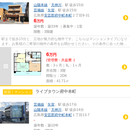
山陽本線
「
天神川
」駅 徒歩15分
芸備線
「
矢賀
」駅 徒歩15分
広島県
安芸郡府中町
本町
２丁目9-31
6
万円
築年数：築33年 ｜募集中：
1室
階数：3階建
駅まで徒歩15分と、立地が魅力的な物件です。こちらはマンションタイプになり
ます。お客様のご希望の物件の条件をお聞かせください。その条件に合った物件
を私たちスタッフ一同お探し...
6
万
円
(管理費・共益費 -)
敷：3ヶ月｜礼：1ヶ月
所在階：3階
間取り：2DK
面積：41.71㎡
ライブタウン府中本町
賃貸｜マンション
芸備線
「
矢賀
」駅 徒歩17分
山陽本線
「
天神川
」駅 徒歩14分
広島県
安芸郡府中町
本町
１丁目13-7
-
築年数：築10年