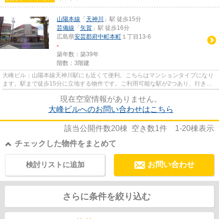
山陽本線
「
天神川
」駅 徒歩15分
芸備線
「
矢賀
」駅 徒歩16分
広島県
安芸郡府中町
本町
１丁目13-6
-
築年数：築39年
階数：3階建
大峰ビル：山陽本線天神川駅にも近くて便利。こちらはマンションタイプになり
ます。駅まで徒歩15分に立地する物件です。ご利用可能な駅が2つあり、行き先
に応じて乗車駅の使い分けがで...
現在空室情報がありません。
大峰ビルへのお問い合わせはこちら
該当公開件数
20
棟 空き数
1
件
1-20
棟表示
チェックした物件をまとめて
検討リストに追加
お問い合わせ
さらに条件を絞り込む