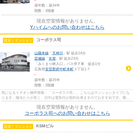
築年数：築34年
階数：3階建
現在空室情報がありません。
Yハイムへのお問い合わせはこちら
コーポラス司
賃貸｜マンション
山陽本線
「
天神川
」駅 徒歩24分
芸備線
「
矢賀
」駅 徒歩23分
「みくまり峡入口」バス停下車 徒歩1分
広島県
安芸郡府中町
本町
３丁目1-7
-
築年数：築35年
階数：3階建
気になるイチオシ物件情報：「コーポラス司」。こちらはマンションタイプにな
ります。陽当たりが良く、日中は電気代が節約出来ますのでおすすめです。眺望
良好なエリアで魅力的です。...
現在空室情報がありません。
コーポラス司へのお問い合わせはこちら
KSMビル
賃貸｜マンション