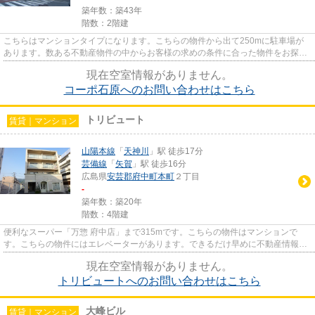
築年数：築43年
階数：2階建
こちらはマンションタイプになります。こちらの物件から出て250mに駐車場が
あります。数ある不動産物件の中からお客様の求めの条件に合った物件をお探し
します。どうぞお気軽にご利用...
現在空室情報がありません。
コーポ石原へのお問い合わせはこちら
トリビュート
賃貸｜マンション
山陽本線
「
天神川
」駅 徒歩17分
芸備線
「
矢賀
」駅 徒歩16分
広島県
安芸郡府中町
本町
２丁目
-
築年数：築20年
階数：4階建
便利なスーパー「万惣 府中店」まで315mです。こちらの物件はマンションで
す。こちらの物件にはエレベーターがあります。できるだけ早めに不動産情報を
集めたい方は当社スタッフまでご...
現在空室情報がありません。
トリビュートへのお問い合わせはこちら
大峰ビル
賃貸｜マンション