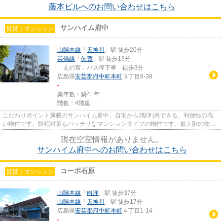
藤本ビルへのお問い合わせはこちら
サンハイム府中
賃貸｜マンション
山陽本線
「
天神川
」駅 徒歩20分
芸備線
「
矢賀
」駅 徒歩19分
「えの宮」バス停下車 徒歩3分
広島県
安芸郡府中町
本町
３丁目8-38
-
築年数：築41年
階数：4階建
こだわりポイント満載のサンハイム府中。自宅から2駅利用できる、利便性の高
い物件です。防犯対策もバッチリなマンションタイプの物件です。最上階の物件
です。安芸郡府中町エリアと山...
現在空室情報がありません。
サンハイム府中へのお問い合わせはこちら
コーポ石原
賃貸｜マンション
山陽本線
「
向洋
」駅 徒歩37分
山陽本線
「
天神川
」駅 徒歩17分
広島県
安芸郡府中町
本町
４丁目1-14
-