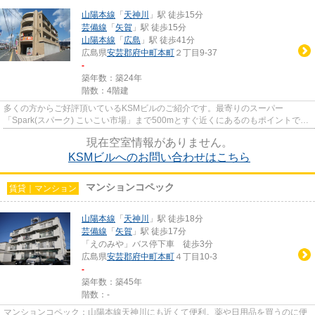
山陽本線
「
天神川
」駅 徒歩15分
芸備線
「
矢賀
」駅 徒歩15分
山陽本線
「
広島
」駅 徒歩41分
広島県
安芸郡府中町
本町
２丁目9-37
-
築年数：築24年
階数：4階建
多くの方からご好評頂いているKSMビルのご紹介です。最寄りのスーパー
「Spark(スパーク) こいこい市場」まで500mとすぐ近くにあるのもポイントで
す。防犯対策の行き届いた造りがポイン...
現在空室情報がありません。
KSMビルへのお問い合わせはこちら
マンションコペック
賃貸｜マンション
山陽本線
「
天神川
」駅 徒歩18分
芸備線
「
矢賀
」駅 徒歩17分
「えのみや」バス停下車 徒歩3分
広島県
安芸郡府中町
本町
４丁目10-3
-
築年数：築45年
階数：-
マンションコペック：山陽本線天神川にも近くて便利。薬や日用品を買うのに便