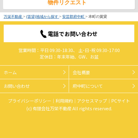
物件リクエスト
万栄不動産
>
(賃貸)地域から探す
>
安芸郡府中町
>
本町の賃貸
電話でお問い合わせ
営業時間：平日 09:30-18:30、 土･日･祝 09:30-17:00
定休日：年末年始、GW、お盆
ホーム
会社概要
お問い合わせ
府中町について
プライバシーポリシー
利用規約
アクセスマップ
PCサイト
(c) 有限会社万栄不動産 All rights reserved.