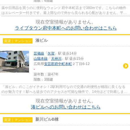
階数：4階建
薬や日用品を買うのに便利なウォンツ 府中本町店まで380mです。こちらの物件
はエレベーター付きです。最上階なので外から見られる心配がありません。平成
27年築で多くの方からご好評頂...
現在空室情報がありません。
ライブタウン府中本町へのお問い合わせはこちら
湊ビル
賃貸｜マンション
芸備線
「
矢賀
」駅 徒歩14分
山陽本線
「
天神川
」駅 徒歩15分
広島県
安芸郡府中町
本町
２丁目6-12
-
築年数：築47年
階数：3階建
「湊ビル」のここがイチオシ！2駅利用可なので交通の利便性が格段に良くなる
のが魅力です！駅へも徒歩でのアクセスが可能な物件で、14分ほどで到着しま
す！物騒なこのご時世に！通行人...
現在空室情報がありません。
湊ビルへのお問い合わせはこちら
新川ビルB棟
賃貸｜マンション