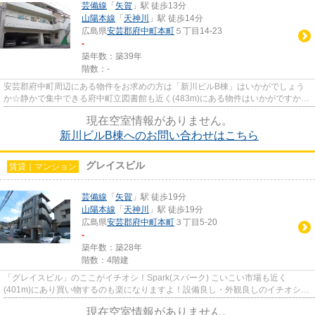
芸備線
「
矢賀
」駅 徒歩13分
山陽本線
「
天神川
」駅 徒歩14分
広島県
安芸郡府中町
本町
５丁目14-23
-
築年数：築39年
階数：-
安芸郡府中町周辺にある物件をお求めの方は「新川ビルB棟」はいかがでしょう
か☆静かで集中できる府中町立図書館も近く(483m)にある物件はいかがですか☆
外装にこだわったオシャレなデザ...
現在空室情報がありません。
新川ビルB棟へのお問い合わせはこちら
グレイスビル
賃貸｜マンション
芸備線
「
矢賀
」駅 徒歩19分
山陽本線
「
天神川
」駅 徒歩19分
広島県
安芸郡府中町
本町
３丁目5-20
-
築年数：築28年
階数：4階建
「グレイスビル」のここがイチオシ！Spark(スパーク) こいこい市場も近く
(401m)にあり買い物するのも楽になりますよ！設備良し・外観良しのイチオシの
物件！2駅利用可物件なので、よく...
現在空室情報がありません。