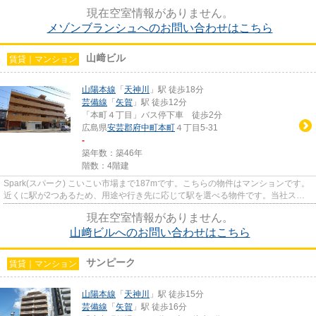
はいかがでしょうか。ご利用可...
現在空室情報がありません。
メゾンブランシュへのお問い合わせはこちら
山﨑ビル
賃貸｜マンション
山陽本線
「
天神川
」駅 徒歩18分
芸備線
「
矢賀
」駅 徒歩12分
「本町４丁目」バス停下車 徒歩2分
広島県
安芸郡府中町
本町
４丁目5-31
-
築年数：築46年
階数：4階建
Spark(スパーク) こいこい市場まで187mです。こちらの物件はマンションです。
近くに駅が2つあるため、用途や行き先に応じて駅を選べる物件です。当社スタ
ッフが地域の賃貸情報をご提供...
現在空室情報がありません。
山﨑ビルへのお問い合わせはこちら
サンピーク
賃貸｜マンション
山陽本線
「
天神川
」駅 徒歩15分
芸備線
「
矢賀
」駅 徒歩16分