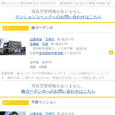
利なウォンツ 府中本町店まで311mです。2駅利用ができるので電車の利用に役立
つ物件です。造りとデザイン...
現在空室情報がありません。
マンションコペックへのお問い合わせはこちら
椿ガーデンⅢ
賃貸｜マンション
山陽本線
「
天神川
」駅 徒歩17分
芸備線
「
矢賀
」駅 徒歩17分
「府中町役場東口」バス停下車 徒歩2分
広島県
安芸郡府中町
本町
２丁目16-31
-
築年数：築30年
階数：4階建
新着情報：椿ガーデンⅢの空室情報ならコチラ。こちらの物件はマンションで
す。物件の近くに駅が2つあるため、用途や行き先によって経路を選べます。で
きるだけ早めに不動産情報を集め...
現在空室情報がありません。
椿ガーデンⅢへのお問い合わせはこちら
手島マンション
賃貸｜マンション
山陽本線
「
天神川
」駅 徒歩14分