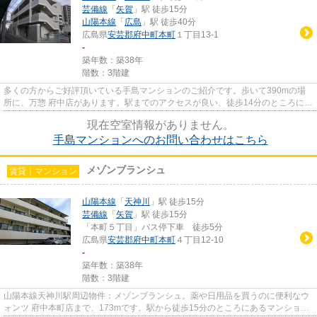
芸備線
「
矢賀
」駅 徒歩15分
山陽本線
「
広島
」駅 徒歩40分
広島県
安芸郡府中町
本町
１丁目13-1
-
築年数：築38年
階数：3階建
多くの方からご好評頂いている手島マンションのご紹介です。歩いて390mの場
所に、万惣 府中店があります。駅までのアクセスが良い、徒歩14分のところに位
置する物件です。2駅利用でき...
現在空室情報がありません。
手島マンションへのお問い合わせはこちら
メゾンブランシュ
賃貸｜マンション
山陽本線
「
天神川
」駅 徒歩15分
芸備線
「
矢賀
」駅 徒歩15分
「本町５丁目」バス停下車 徒歩5分
広島県
安芸郡府中町
本町
４丁目12-10
-
築年数：築38年
階数：3階建
山陽本線天神川駅周辺物件：メゾンブランシュ。薬や日用品を買うのに便利なウ
ォンツ 府中本町店まで、173mです。駅から徒歩15分のところにあるマンション