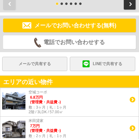
前
メールでお問い合わせする(無料)
電話でお問い合わせする
メールで共有する
LINEで共有する
エリアの近い物件
空城コーポ
6.8
万
円
(管理費・共益費 -)
敷：3ヶ月｜礼：1ヶ月
2階 / 3LDK / 57.00㎡
米田貸家
7
万
円
(管理費・共益費 -)
敷：2ヶ月｜礼：1ヶ月