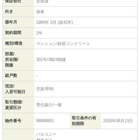
保証会社
全保連
向き
南東
築年月
1984年 5月 (築42年)
契約期間
2年
種別/構造
マンション/鉄筋コンクリート
部屋/
所在階/
302号/3階/4階建
階建
総戸数
-
現況/
空家/即時
入居可能日
取引態様/
専任媒介/一般
賃貸区分
取引条件の有
物件番号
98088901
2026年08月13日
効期限
バルコニー