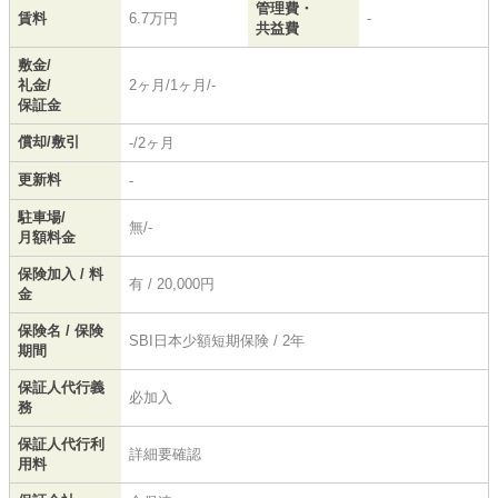
管理費・
賃料
6.7万円
-
共益費
敷金/
礼金/
2ヶ月/1ヶ月/-
保証金
償却/敷引
-/2ヶ月
更新料
-
駐車場/
無/-
月額料金
保険加入 / 料
有 / 20,000円
金
保険名 / 保険
SBI日本少額短期保険 / 2年
期間
保証人代行義
必加入
務
保証人代行利
詳細要確認
用料