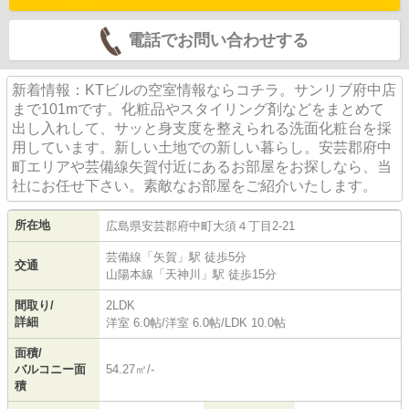
電話でお問い合わせする
新着情報：KTビルの空室情報ならコチラ。サンリブ府中店
まで101mです。化粧品やスタイリング剤などをまとめて
出し入れして、サッと身支度を整えられる洗面化粧台を採
用しています。新しい土地での新しい暮らし。安芸郡府中
町エリアや芸備線矢賀付近にあるお部屋をお探しなら、当
社にお任せ下さい。素敵なお部屋をご紹介いたします。
所在地
広島県
安芸郡府中町
大須
４丁目2-21
芸備線
「
矢賀
」駅 徒歩5分
交通
山陽本線
「
天神川
」駅 徒歩15分
間取り/
2LDK
詳細
洋室 6.0帖
/
洋室 6.0帖
/
LDK 10.0帖
面積/
バルコニー面
54.27㎡/-
積