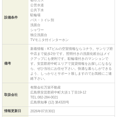
都市ガス
公営水道
公共下水
駐輪場
設備条件
バス・トイレ別
洗面台
シャワー
独立洗面台
TVモニタ付インターホン
新着情報：KTビルの空室情報ならコチラ。サンリブ府
中店まで徒歩2分です。照明付きの洗面化粧台はメイ
クアップにも便利です。駐輪場付きのマンションで
備考
す。安芸郡府中町エリアで賃貸情報をお探しになるな
ら、ぜひ当社にお任せ下さい。快適な暮らしができる
よう、しっかりとサポート致しますのでお気軽にご連
絡下さい。
有限会社万栄不動産
広島県安芸郡府中町大須１丁目19-12
取扱会社
TEL:082-284-0021
広島県知事 (12) 第4320号
情報更新日
2026年07月30日