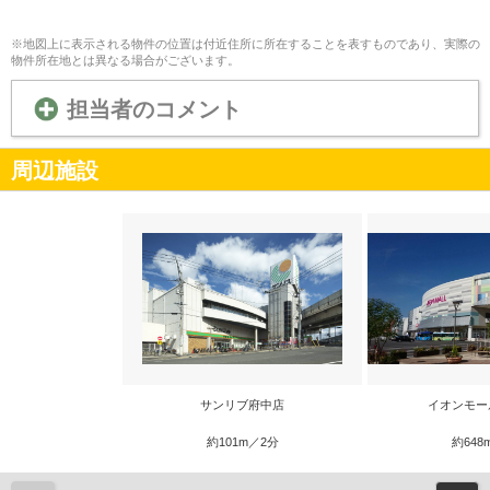
※地図上に表示される物件の位置は付近住所に所在することを表すものであり、実際の
物件所在地とは異なる場合がございます。
担当者のコメント
周辺施設
サンリブ府中店
イオンモー
約101m／2分
約648