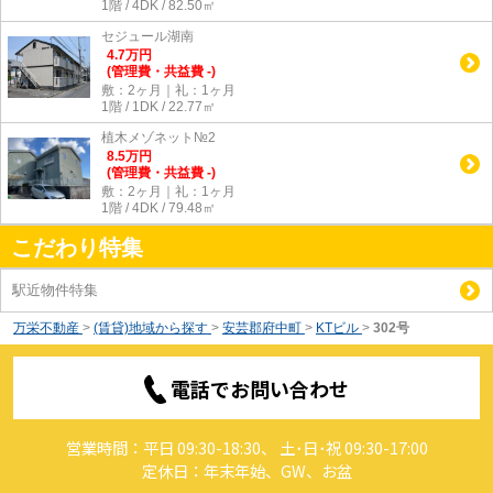
1階 / 4DK / 82.50㎡
セジュール湖南
4.7
万
円
(管理費・共益費 -)
敷：2ヶ月｜礼：1ヶ月
1階 / 1DK / 22.77㎡
植木メゾネット№2
8.5
万
円
(管理費・共益費 -)
敷：2ヶ月｜礼：1ヶ月
1階 / 4DK / 79.48㎡
こだわり特集
駅近物件特集
万栄不動産
>
(賃貸)地域から探す
>
安芸郡府中町
>
KTビル
>
302号
電話でお問い合わせ
営業時間：平日 09:30-18:30、 土･日･祝 09:30-17:00
定休日：年末年始、GW、お盆